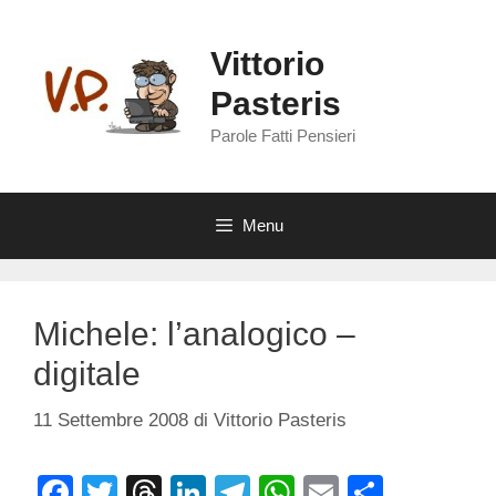
Vai
al
Vittorio
contenuto
Pasteris
Parole Fatti Pensieri
Menu
Michele: l’analogico –
digitale
11 Settembre 2008
di
Vittorio Pasteris
F
T
T
Li
T
W
E
C