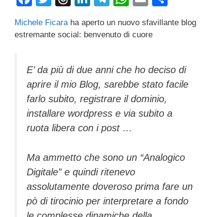
a
wi
hr
n
el
h
m
o
Michele Ficara
ha aperto un nuovo sfavillante blog
c
tt
e
k
e
at
ail
n
estremante social: benvenuto di cuore
e
er
a
e
gr
s
di
b
d
dI
a
A
vi
E’ da più di due anni che ho deciso di
o
s
n
m
p
di
aprire il mio Blog, sarebbe stato facile
o
p
farlo subito, registrare il dominio,
k
installare wordpress e via subito a
ruota libera con i post …
Ma ammetto che sono un “Analogico
Digitale” e quindi ritenevo
assolutamente doveroso prima fare un
pò di tirocinio per interpretare a fondo
le complesse dinamiche della