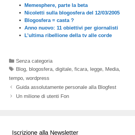
Memesphere, parte la beta
Nicoletti sulla blogosfera del 12/03/2005
Blogosfera = casta ?
Anno nuovo: 11 obiettivi per giornalisti
L’ultima ribellione della tv alle corde
Categorie
Senza categoria
Tag
Blog
,
blogosfera
,
digitale
,
ficara
,
legge
,
Media
,
tempo
,
wordpress
Guida assolutamente personale alla Blogfest
Un milione di utenti Fon
Iscrizione alla Newsletter