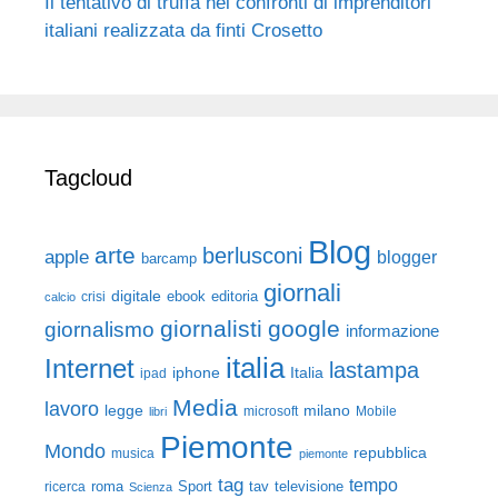
Il tentativo di truffa nei confronti di imprenditori
italiani realizzata da finti Crosetto
Tagcloud
Blog
arte
berlusconi
apple
blogger
barcamp
giornali
digitale
ebook
crisi
editoria
calcio
giornalisti
google
giornalismo
informazione
italia
Internet
lastampa
iphone
Italia
ipad
Media
lavoro
legge
milano
Mobile
libri
microsoft
Piemonte
Mondo
repubblica
musica
piemonte
tag
tempo
roma
Sport
tav
televisione
ricerca
Scienza