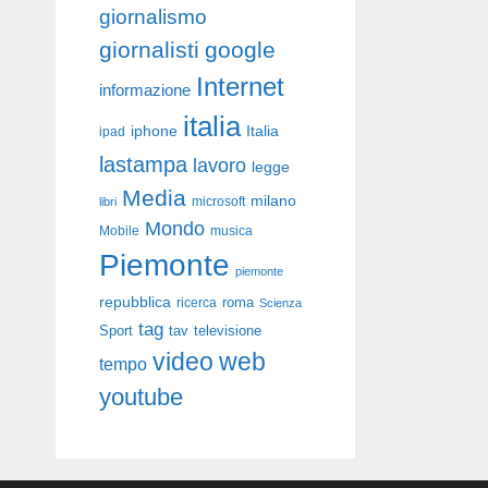
giornalismo
giornalisti
google
Internet
informazione
italia
iphone
Italia
ipad
lastampa
lavoro
legge
Media
milano
libri
microsoft
Mondo
Mobile
musica
Piemonte
piemonte
repubblica
roma
ricerca
Scienza
tag
Sport
tav
televisione
video
web
tempo
youtube