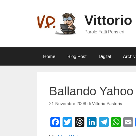
Vai
al
Vittorio
contenuto
Parole Fatti Pensieri
Home
Blog Post
Digital
Archiv
Ballando Yahoo
21 Novembre 2008
di
Vittorio Pasteris
F
T
T
Li
T
W
a
wi
hr
n
el
h