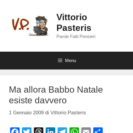
Vai
al
Vittorio
contenuto
Pasteris
Parole Fatti Pensieri
Menu
Ma allora Babbo Natale
esiste davvero
1 Gennaio 2009
di
Vittorio Pasteris
F
T
T
Li
T
W
E
C