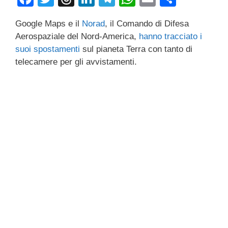
a
wi
hr
n
el
h
m
o
Google Maps e il
Norad
, il Comando di Difesa
c
tt
e
k
e
at
ail
n
Aerospaziale del Nord-America,
hanno tracciato i
e
er
a
e
gr
s
di
suoi spostamenti
sul pianeta Terra con tanto di
b
d
dI
a
A
vi
telecamere per gli avvistamenti.
o
s
n
m
p
di
o
p
k