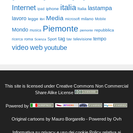
italia
Internet
lastampa
iphone
Italia
ipad
Media
lavoro
legge
milano
Mobile
libri
microsoft
Piemonte
Mondo
repubblica
musica
piemonte
tag
tempo
roma
Sport
tav
televisione
ricerca
Scienza
video
web
youtube
This site is licensed under
Creative Commons Non Commercial
Share Alike License
Powered by
Original cartoons by
Mauro Borgarello
-
Powered by Ovh
Informativa su privacy e uso dei cookie
Policy relativa ai