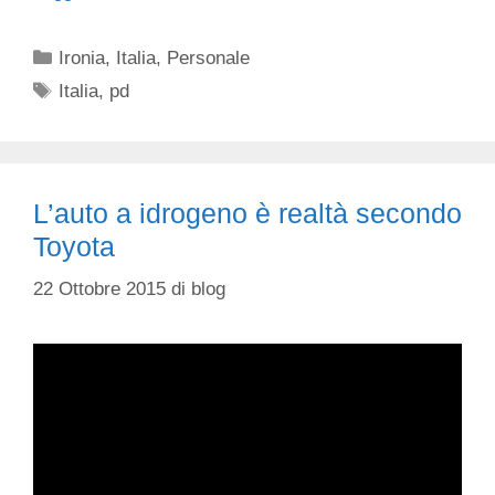
Categorie
Ironia
,
Italia
,
Personale
Tag
Italia
,
pd
L’auto a idrogeno è realtà secondo
Toyota
22 Ottobre 2015
di
blog