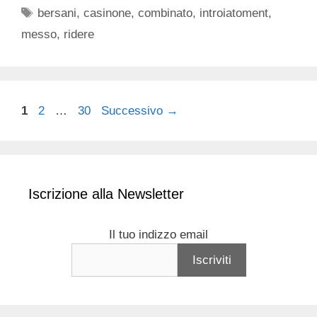
Tag
bersani
,
casinone
,
combinato
,
introiatoment
,
messo
,
ridere
Pagina
Pagina
Pagina
1
2
…
30
Successivo
→
Iscrizione alla Newsletter
Il tuo indizzo email