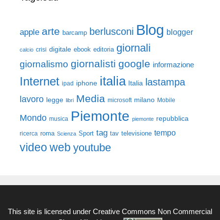
Blog
arte
berlusconi
apple
blogger
barcamp
giornali
digitale
ebook
crisi
editoria
calcio
giornalisti
google
giornalismo
informazione
italia
Internet
lastampa
iphone
Italia
ipad
Media
lavoro
legge
milano
Mobile
libri
microsoft
Piemonte
Mondo
repubblica
musica
piemonte
tag
tempo
roma
Sport
tav
televisione
ricerca
Scienza
video
web
youtube
This site is licensed under
Creative Commons Non Commercial