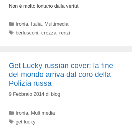
Non è molto lontano dalla verità
Categorie
Ironia
,
Italia
,
Multimedia
Tag
berlusconi
,
crozza
,
renzi
Get Lucky russian cover: la fine
del mondo arriva dal coro della
Polizia russa
9 Febbraio 2014
di
blog
Categorie
Ironia
,
Multimedia
Tag
get lucky