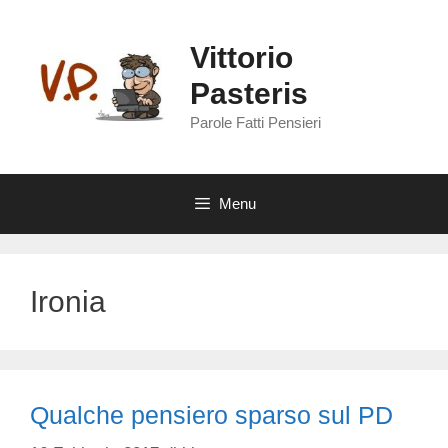
Vai
al
Vittorio
contenuto
Pasteris
Parole Fatti Pensieri
Menu
Ironia
Qualche pensiero sparso sul PD