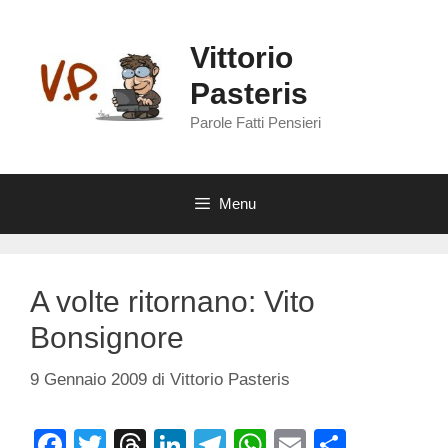
Vai
al
Vittorio
contenuto
Pasteris
Parole Fatti Pensieri
Menu
A volte ritornano: Vito
Bonsignore
9 Gennaio 2009
di
Vittorio Pasteris
F
T
T
Li
T
W
E
C