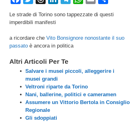
a
wi
hr
n
el
h
m
o
Le strade di Torino sono tappezzate di questi
c
tt
e
k
e
at
ail
n
imperdibili manifesti
e
er
a
e
gr
s
di
b
d
dI
a
A
vi
a ricordare che
Vito Bonsignore
nonostante il suo
passato
è ancora in politica
o
s
n
m
p
di
o
p
Altri Articoli Per Te
k
Salvare i musei piccoli, alleggerire i
musei grandi
Veltroni riparte da Torino
Nani, ballerine, politici e cameramen
Assumere un Vittorio Bertola in Consiglio
Regionale
Gli sdoppiati