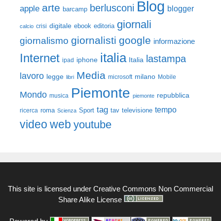
Blog
arte
berlusconi
apple
blogger
barcamp
giornali
digitale
ebook
crisi
editoria
calcio
giornalisti
google
giornalismo
informazione
italia
Internet
lastampa
iphone
Italia
ipad
Media
lavoro
legge
milano
Mobile
libri
microsoft
Piemonte
Mondo
repubblica
musica
piemonte
tag
tempo
roma
Sport
tav
televisione
ricerca
Scienza
video
web
youtube
This site is licensed under
Creative Commons Non Commercial
Share Alike License