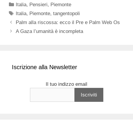
Categorie
Italia
,
Pensieri
,
Piemonte
Tag
Italia
,
Piemonte
,
tangentopoli
Palm alla riscossa: ecco il Pre e Palm Web Os
A Gaza l’umanità è incompleta
Iscrizione alla Newsletter
Il tuo indizzo email