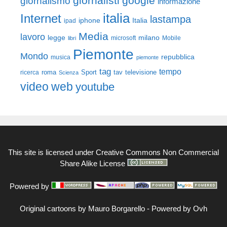
giornalisti
google
giornalismo
informazione
italia
Internet
lastampa
iphone
Italia
ipad
Media
lavoro
legge
milano
Mobile
libri
microsoft
Piemonte
Mondo
repubblica
musica
piemonte
tag
tempo
roma
Sport
tav
televisione
ricerca
Scienza
video
web
youtube
This site is licensed under
Creative Commons Non Commercial
Share Alike License
Powered by
Original cartoons by
Mauro Borgarello
-
Powered by Ovh