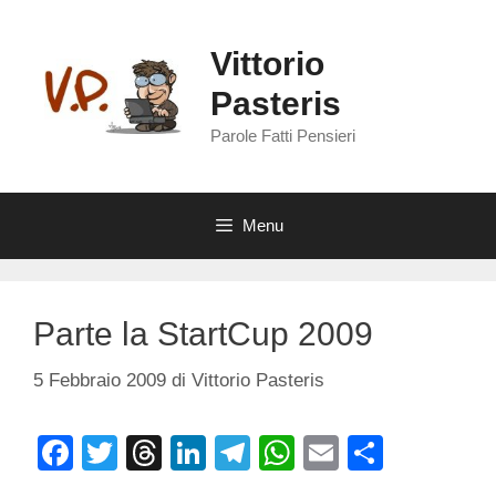
Vai
al
Vittorio
contenuto
Pasteris
Parole Fatti Pensieri
Menu
Parte la StartCup 2009
5 Febbraio 2009
di
Vittorio Pasteris
F
T
T
Li
T
W
E
C
a
wi
hr
n
el
h
m
o