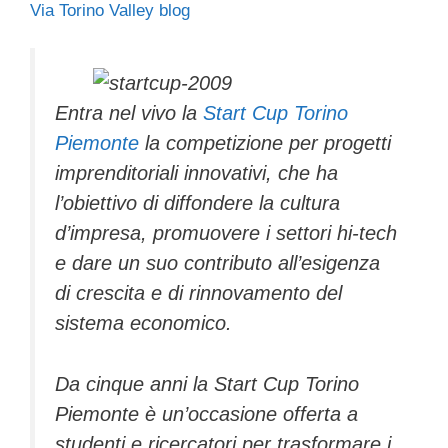
Via Torino Valley blog
c
tt
e
k
e
at
ail
n
e
er
a
e
gr
s
di
b
d
dI
a
A
vi
Entra nel vivo la
Start Cup Torino
o
s
n
m
p
di
Piemonte
la competizione per progetti
o
p
imprenditoriali innovativi, che ha
k
l’obiettivo di diffondere la cultura
d’impresa, promuovere i settori hi-tech
e dare un suo contributo all’esigenza
di crescita e di rinnovamento del
sistema economico.
Da cinque anni la Start Cup Torino
Piemonte è un’occasione offerta a
studenti e ricercatori per trasformare i