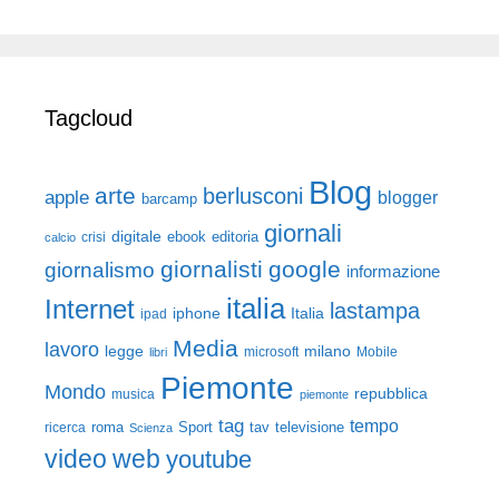
Tagcloud
Blog
arte
berlusconi
apple
blogger
barcamp
giornali
digitale
ebook
crisi
editoria
calcio
giornalisti
google
giornalismo
informazione
italia
Internet
lastampa
iphone
Italia
ipad
Media
lavoro
legge
milano
Mobile
libri
microsoft
Piemonte
Mondo
repubblica
musica
piemonte
tag
tempo
roma
Sport
tav
televisione
ricerca
Scienza
video
web
youtube