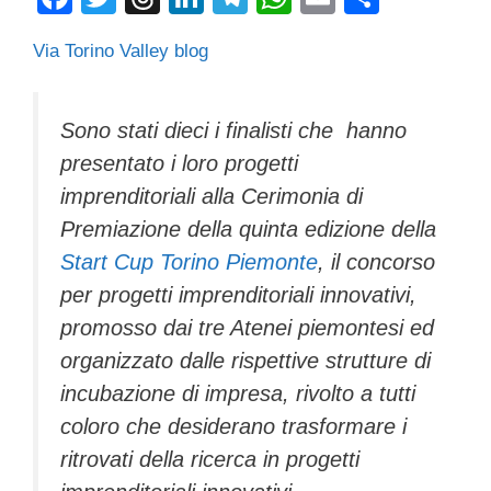
a
wi
hr
n
el
h
m
o
Via Torino Valley blog
c
tt
e
k
e
at
ail
n
e
er
a
e
gr
s
di
b
d
dI
a
A
vi
Sono stati dieci i finalisti che hanno
presentato i loro progetti
o
s
n
m
p
di
imprenditoriali alla Cerimonia di
o
p
Premiazione della quinta edizione della
k
Start Cup Torino Piemonte
, il concorso
per progetti imprenditoriali innovativi,
promosso dai tre Atenei piemontesi ed
organizzato dalle rispettive strutture di
incubazione di impresa, rivolto a tutti
coloro che desiderano trasformare i
ritrovati della ricerca in progetti