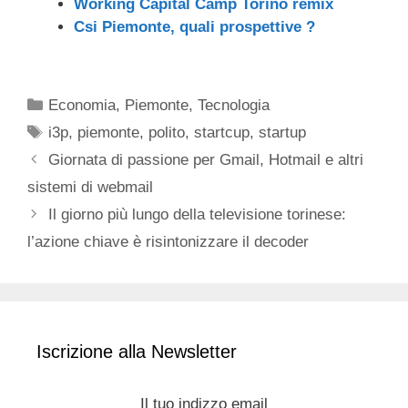
Working Capital Camp Torino remix
Csi Piemonte, quali prospettive ?
Categorie
Economia
,
Piemonte
,
Tecnologia
Tag
i3p
,
piemonte
,
polito
,
startcup
,
startup
Giornata di passione per Gmail, Hotmail e altri
sistemi di webmail
Il giorno più lungo della televisione torinese:
l’azione chiave è risintonizzare il decoder
Iscrizione alla Newsletter
Il tuo indizzo email