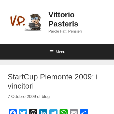
Vai
al
Vittorio
contenuto
Pasteris
Parole Fatti Pensieri
Menu
StartCup Piemonte 2009: i
vincitori
7 Ottobre 2009
di
blog
F
T
T
Li
T
W
E
C