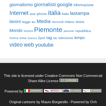
giornalisti
google
giornalismo
informazione
italia
Internet
lastampa
iphone
Italia
ipad
Media
lavoro
legge
milano
Mobile
libri
microsoft
Piemonte
Mondo
repubblica
musica
piemonte
tag
tempo
roma
Sport
tav
televisione
ricerca
Scienza
video
web
youtube
This site is licensed under
Creative Commons Non Commercial
Share Alike License
Powered by
Original cartoons by
Mauro Borgarello
-
Powered by Ovh