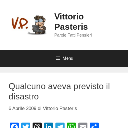
Vai
al
Vittorio
contenuto
Pasteris
Parole Fatti Pensieri
Menu
Qualcuno aveva previsto il
disastro
6 Aprile 2009
di
Vittorio Pasteris
F
T
T
Li
T
W
E
C