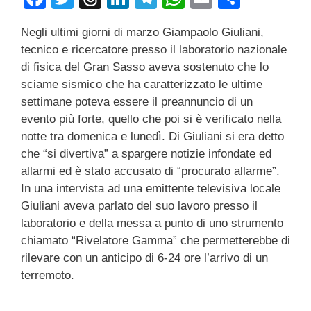
a
wi
hr
n
el
h
m
o
Negli ultimi giorni di marzo Giampaolo Giuliani,
c
tt
e
k
e
at
ail
n
tecnico e ricercatore presso il laboratorio nazionale
e
er
a
e
gr
s
di
di fisica del Gran Sasso aveva sostenuto che lo
b
d
dI
a
A
vi
sciame sismico che ha caratterizzato le ultime
settimane poteva essere il preannuncio di un
o
s
n
m
p
di
evento più forte, quello che poi si è verificato nella
o
p
notte tra domenica e lunedì. Di Giuliani si era detto
k
che “si divertiva” a spargere notizie infondate ed
allarmi ed è stato accusato di “procurato allarme”.
In una intervista ad una emittente televisiva locale
Giuliani aveva parlato del suo lavoro presso il
laboratorio e della messa a punto di uno strumento
chiamato “Rivelatore Gamma” che permetterebbe di
rilevare con un anticipo di 6-24 ore l’arrivo di un
terremoto.