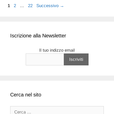
Pagina
Pagina
Pagina
1
2
…
22
Successivo
→
Iscrizione alla Newsletter
Il tuo indizzo email
Cerca nel sito
Ricerca