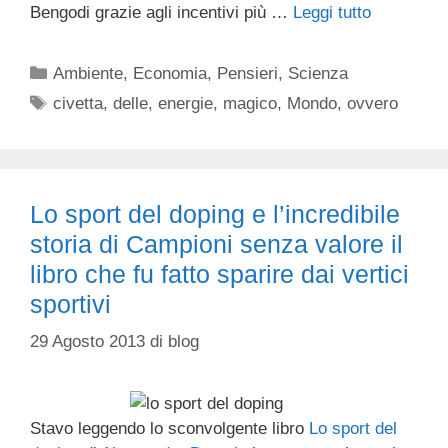
Bengodi grazie agli incentivi più …
Leggi tutto
Categorie
Ambiente
,
Economia
,
Pensieri
,
Scienza
Tag
civetta
,
delle
,
energie
,
magico
,
Mondo
,
ovvero
Lo sport del doping e l’incredibile
storia di Campioni senza valore il
libro che fu fatto sparire dai vertici
sportivi
29 Agosto 2013
di
blog
Stavo leggendo lo sconvolgente libro
Lo sport del