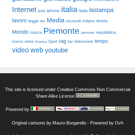
italia
Internet
lastampa
iphone
Italia
ipad
Media
lavoro
legge
milano
Mobile
libri
microsoft
Piemonte
Mondo
repubblica
musica
piemonte
tag
tempo
roma
Sport
tav
televisione
ricerca
Scienza
video
web
youtube
This site is licensed under
Creative Commons Non Commercial
Share Alike License
Powered by
Original cartoons by
Mauro Borgarello
-
Powered by Ovh