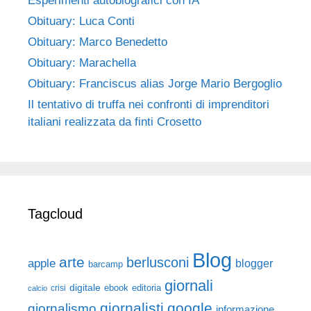
Esperimenti autobiografici con IA
Obituary: Luca Conti
Obituary: Marco Benedetto
Obituary: Marachella
Obituary: Franciscus alias Jorge Mario Bergoglio
Il tentativo di truffa nei confronti di imprenditori
italiani realizzata da finti Crosetto
Tagcloud
Blog
arte
berlusconi
apple
blogger
barcamp
giornali
digitale
ebook
crisi
editoria
calcio
giornalisti
google
giornalismo
informazione