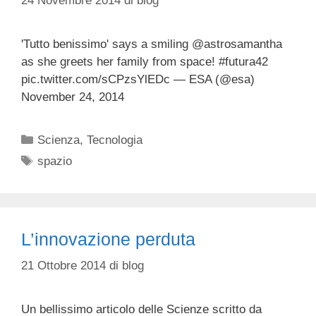
24 Novembre 2014
di
blog
'Tutto benissimo' says a smiling @astrosamantha
as she greets her family from space! #futura42
pic.twitter.com/sCPzsYlEDc — ESA (@esa)
November 24, 2014
Categorie
Scienza
,
Tecnologia
Tag
spazio
L’innovazione perduta
21 Ottobre 2014
di
blog
Un bellissimo articolo delle Scienze scritto da