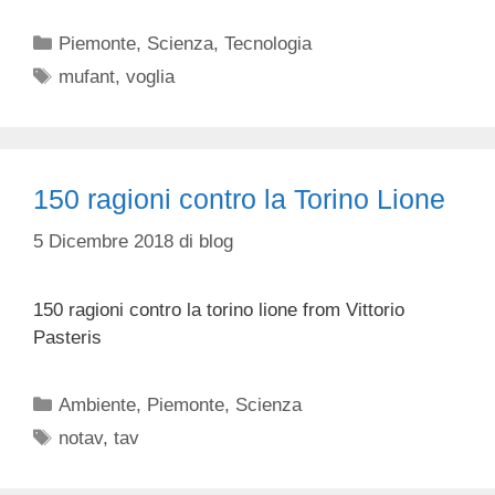
Categorie
Piemonte
,
Scienza
,
Tecnologia
Tag
mufant
,
voglia
150 ragioni contro la Torino Lione
5 Dicembre 2018
di
blog
150 ragioni contro la torino lione from Vittorio
Pasteris
Categorie
Ambiente
,
Piemonte
,
Scienza
Tag
notav
,
tav