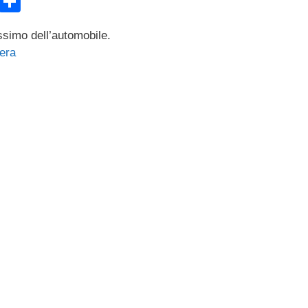
E
C
m
o
simo dell’automobile.
ail
n
era
di
vi
di