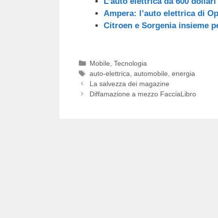
L’auto elettrica da 600 dollari
Ampera: l’auto elettrica di Op
Citroen e Sorgenia insieme per
Categorie
Mobile
,
Tecnologia
Tag
auto-elettrica
,
automobile
,
energia
La salvezza dei magazine
Diffamazione a mezzo FacciaLibro