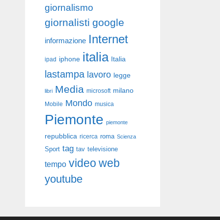
giornalismo
giornalisti
google
Internet
informazione
italia
iphone
Italia
ipad
lastampa
lavoro
legge
Media
milano
libri
microsoft
Mondo
Mobile
musica
Piemonte
piemonte
repubblica
roma
ricerca
Scienza
tag
Sport
tav
televisione
video
web
tempo
youtube