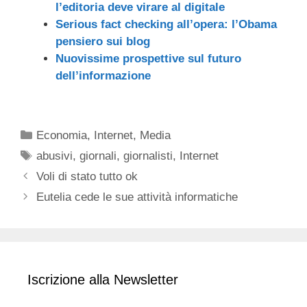
l’editoria deve virare al digitale
Serious fact checking all’opera: l’Obama
pensiero sui blog
Nuovissime prospettive sul futuro
dell’informazione
Categorie
Economia
,
Internet
,
Media
Tag
abusivi
,
giornali
,
giornalisti
,
Internet
Voli di stato tutto ok
Eutelia cede le sue attività informatiche
Iscrizione alla Newsletter