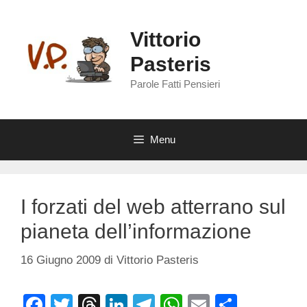
Vai
al
Vittorio
contenuto
Pasteris
Parole Fatti Pensieri
Menu
I forzati del web atterrano sul
pianeta dell’informazione
16 Giugno 2009
di
Vittorio Pasteris
F
T
T
Li
T
W
E
C