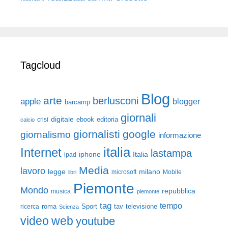
Tagcloud
Blog
arte
berlusconi
apple
blogger
barcamp
giornali
digitale
ebook
crisi
editoria
calcio
giornalisti
google
giornalismo
informazione
italia
Internet
lastampa
iphone
Italia
ipad
Media
lavoro
legge
milano
Mobile
libri
microsoft
Piemonte
Mondo
repubblica
musica
piemonte
tag
tempo
roma
Sport
tav
televisione
ricerca
Scienza
video
web
youtube