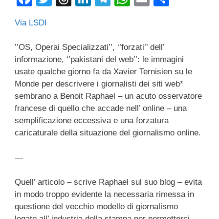
a
wi
hr
n
el
h
m
o
Via LSDI
c
tt
e
k
e
at
ail
n
e
er
a
e
gr
s
di
’’OS, Operai Specializzati’’, ‘’forzati’’ dell’
b
d
dI
a
A
vi
informazione, ‘’pakistani del web’’: le immagini
usate qualche giorno fa da Xavier Ternisien su le
o
s
n
m
p
di
Monde per descrivere i giornalisti dei siti web*
o
p
sembrano a Benoit Raphael – un acuto osservatore
k
francese di quello che accade nell’ online – una
semplificazione eccessiva e una forzatura
caricaturale della situazione del giornalismo online.
—
Quell’ articolo – scrive Raphael sul suo blog – evita
in modo troppo evidente la necessaria rimessa in
questione del vecchio modello di giornalismo
legato all’ industria della stampa per permetterci,