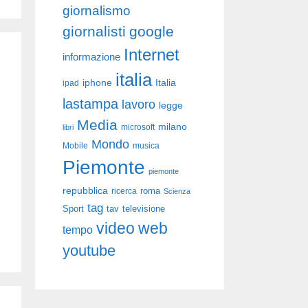
giornalismo
giornalisti
google
Internet
informazione
italia
iphone
Italia
ipad
lastampa
lavoro
legge
Media
milano
libri
microsoft
Mondo
Mobile
musica
Piemonte
piemonte
repubblica
roma
ricerca
Scienza
tag
Sport
tav
televisione
video
web
tempo
youtube