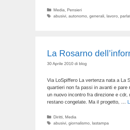
Categorie
Media
,
Pensieri
Tag
abusivi
,
autonomo
,
generali
,
lavoro
,
parla
La Rosarno dell’info
30 Aprile 2010
di
blog
Via LoSpiffero La vertenza nata a La S
quartieri non fa passi in avanti e pare r
un nuovo incontro fra direzione e cdr, m
restano congelate. Ma il progetto, …
L
Categorie
Diritti
,
Media
Tag
abusivi
,
giornalismo
,
lastampa