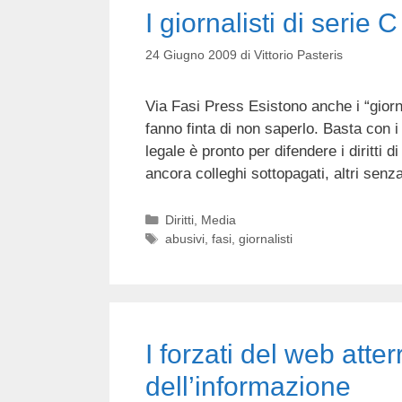
I giornalisti di serie C
24 Giugno 2009
di
Vittorio Pasteris
Via Fasi Press Esistono anche i “giornal
fanno finta di non saperlo. Basta con i 
legale è pronto per difendere i diritti 
ancora colleghi sottopagati, altri sen
Categorie
Diritti
,
Media
Tag
abusivi
,
fasi
,
giornalisti
I forzati del web atte
dell’informazione