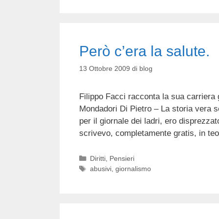
Però c’era la salute.
13 Ottobre 2009
di
blog
Filippo Facci racconta la sua carriera g
Mondadori Di Pietro – La storia vera s
per il giornale dei ladri, ero disprezz
scrivevo, completamente gratis, in t
Categorie
Diritti
,
Pensieri
Tag
abusivi
,
giornalismo