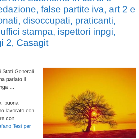
edazione, false partite iva, art 2 e
nati, disoccupati, praticanti,
 uffici stampa, ispettori inpgi,
 2, Casagit
li Stati Generali
ha parlato il
lunga …
la buona
no lavorato con
re con
tefano Tesi per