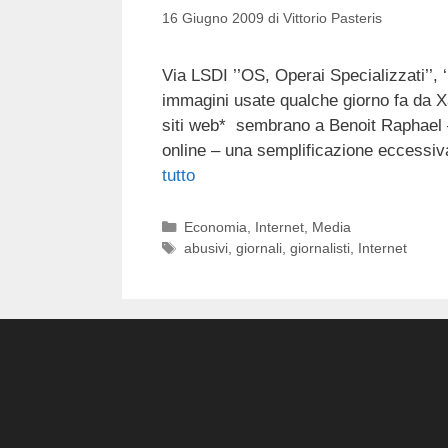
16 Giugno 2009
di
Vittorio Pasteris
Via LSDI ’’OS, Operai Specializzati’’, ‘’
immagini usate qualche giorno fa da Xa
siti web* sembrano a Benoit Raphael –
online – una semplificazione eccessiv
tutto
Categorie
Economia
,
Internet
,
Media
Tag
abusivi
,
giornali
,
giornalisti
,
Internet