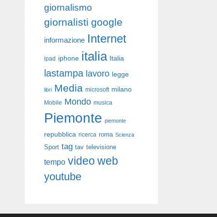
giornalismo
giornalisti
google
Internet
informazione
italia
iphone
Italia
ipad
lastampa
lavoro
legge
Media
milano
libri
microsoft
Mondo
Mobile
musica
Piemonte
piemonte
repubblica
roma
ricerca
Scienza
tag
Sport
tav
televisione
video
web
tempo
youtube