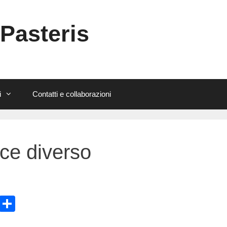
 Pasteris
i
Contatti e collaborazioni
ce diverso
E
C
m
o