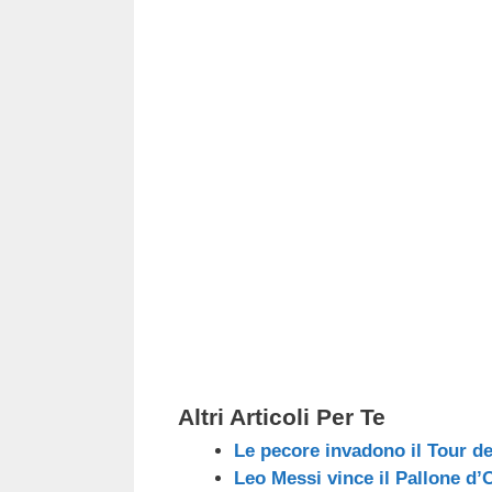
c
tt
e
k
e
at
e
er
a
e
gr
s
b
d
dI
a
A
o
s
n
m
p
o
p
k
Altri Articoli Per Te
Le pecore invadono il Tour d
Leo Messi vince il Pallone d’