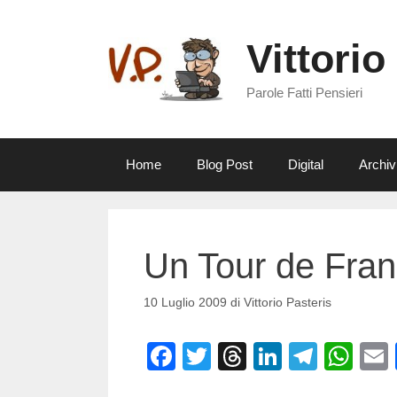
Vai
al
Vittorio
contenuto
Parole Fatti Pensieri
Home
Blog Post
Digital
Archiv
Un Tour de Fran
10 Luglio 2009
di
Vittorio Pasteris
F
T
T
Li
T
W
a
wi
hr
n
el
h