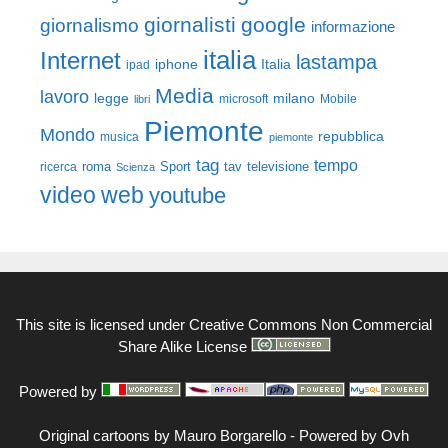
giornalisti
google
giornalismo
informazione
italia
Internet
lastampa
iphone
Italia
ipad
Media
lavoro
legge
milano
Mobile
libri
microsoft
Piemonte
Mondo
repubblica
musica
piemonte
tag
tempo
roma
Sport
tav
televisione
ricerca
Scienza
video
web
youtube
This site is licensed under
Creative Commons Non Commercial
Share Alike License
Powered by
Original cartoons by
Mauro Borgarello
-
Powered by Ovh