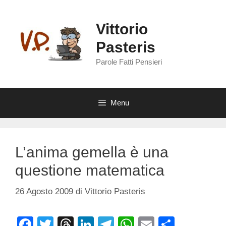
Vai
al
Vittorio
contenuto
Pasteris
Parole Fatti Pensieri
Menu
L’anima gemella è una
questione matematica
26 Agosto 2009
di
Vittorio Pasteris
F
T
T
Li
T
W
E
C