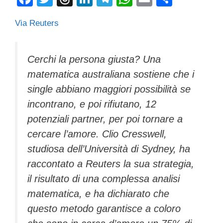
a
wi
hr
n
el
h
m
o
Via Reuters
c
tt
e
k
e
at
ail
n
e
er
a
e
gr
s
di
b
d
dI
a
A
vi
Cerchi la persona giusta? Una
matematica australiana sostiene che i
o
s
n
m
p
di
single abbiano maggiori possibilità se
o
p
incontrano, e poi rifiutano, 12
k
potenziali partner, per poi tornare a
cercare l’amore. Clio Cresswell,
studiosa dell’Università di Sydney, ha
raccontato a Reuters la sua strategia,
il risultato di una complessa analisi
matematica, e ha dichiarato che
questo metodo garantisce a coloro