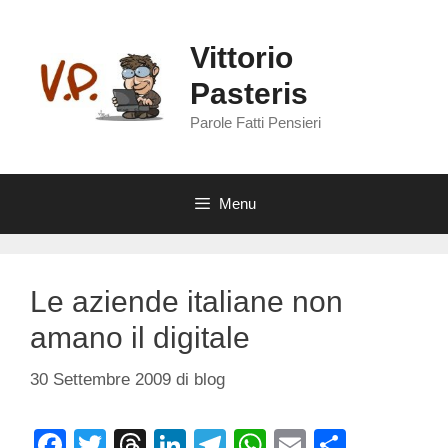
Vai
al
Vittorio
contenuto
Pasteris
Parole Fatti Pensieri
Menu
Le aziende italiane non
amano il digitale
30 Settembre 2009
di
blog
F
T
T
Li
T
W
E
C