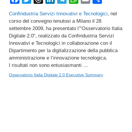
a
wi
hr
n
el
h
m
o
Confindustria Servizi Innovativi e Tecnologici
, nel
c
tt
e
k
e
at
ail
n
corso del convegno tenutosi a Milano il 28
e
er
a
e
gr
s
di
settembre 2009, ha presentato l’”Osservatorio Italia
b
d
dI
a
A
vi
Digitale 2.0”, realizzato da Confindustria Servizi
Innovativi e Tecnologici in collaborazione con il
o
s
n
m
p
di
Dipartimento per la digitalizzazione della pubblica
o
p
amministrazione e l’innovazione tecnologica.
k
I risultati non sono entusiasmanti …
Osservatorio Italia Digitale 2.0 Executive Summary