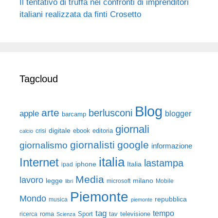
Il tentativo di truffa nei confronti di imprenditori
italiani realizzata da finti Crosetto
Tagcloud
Blog
arte
berlusconi
apple
blogger
barcamp
giornali
digitale
ebook
crisi
editoria
calcio
giornalisti
google
giornalismo
informazione
italia
Internet
lastampa
iphone
Italia
ipad
Media
lavoro
legge
milano
Mobile
libri
microsoft
Piemonte
Mondo
repubblica
musica
piemonte
tag
tempo
roma
Sport
tav
televisione
ricerca
Scienza