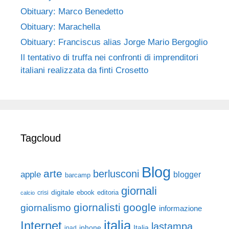
Obituary: Marco Benedetto
Obituary: Marachella
Obituary: Franciscus alias Jorge Mario Bergoglio
Il tentativo di truffa nei confronti di imprenditori
italiani realizzata da finti Crosetto
Tagcloud
Blog
arte
berlusconi
apple
blogger
barcamp
giornali
digitale
ebook
crisi
editoria
calcio
giornalisti
google
giornalismo
informazione
italia
Internet
lastampa
iphone
Italia
ipad