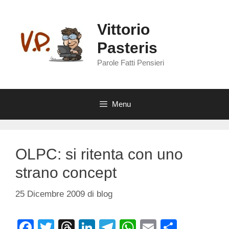
Vai
al
Vittorio
contenuto
Pasteris
Parole Fatti Pensieri
Menu
OLPC: si ritenta con uno
strano concept
25 Dicembre 2009
di
blog
F
T
T
Li
T
W
E
C