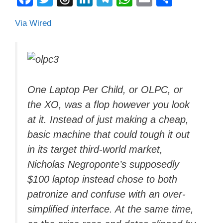
a
wi
hr
n
el
h
m
o
Via Wired
c
tt
e
k
e
at
ail
n
e
er
a
e
gr
s
di
b
d
dI
a
A
vi
o
s
n
m
p
di
One Laptop Per Child, or OLPC, or
o
p
the XO, was a flop however you look
k
at it. Instead of just making a cheap,
basic machine that could tough it out
in its target third-world market,
Nicholas Negroponte’s supposedly
$100 laptop instead chose to both
patronize and confuse with an over-
simplified interface. At the same time,