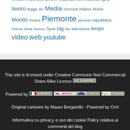
Media
lavoro
legge
milano
Mobile
libri
microsoft
Piemonte
Mondo
repubblica
musica
piemonte
tag
tempo
roma
Sport
tav
televisione
ricerca
Scienza
video
web
youtube
This site is licensed under
Creative Commons Non Commercial
Share Alike License
Powered by
Original cartoons by
Mauro Borgarello
-
Powered by Ovh
Informativa su privacy e uso dei cookie
Policy relativa ai
commenti del blog