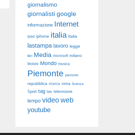
giornalismo
giornalisti
google
Internet
informazione
italia
iphone
Italia
ipad
lastampa
lavoro
legge
Media
milano
libri
microsoft
Mondo
Mobile
musica
Piemonte
piemonte
repubblica
roma
ricerca
Scienza
tag
Sport
tav
televisione
video
web
tempo
youtube