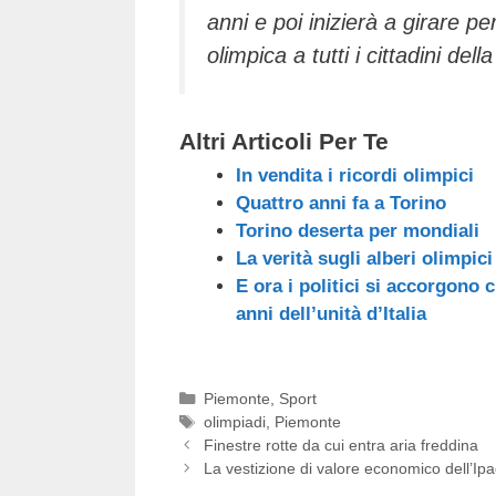
anni e poi inizierà a girare pe
olimpica a tutti i cittadini dell
Altri Articoli Per Te
In vendita i ricordi olimpici
Quattro anni fa a Torino
Torino deserta per mondiali
La verità sugli alberi olimpici
E ora i politici si accorgono c
anni dell’unità d’Italia
Categorie
Piemonte
,
Sport
Tag
olimpiadi
,
Piemonte
Finestre rotte da cui entra aria freddina
La vestizione di valore economico dell’Ip