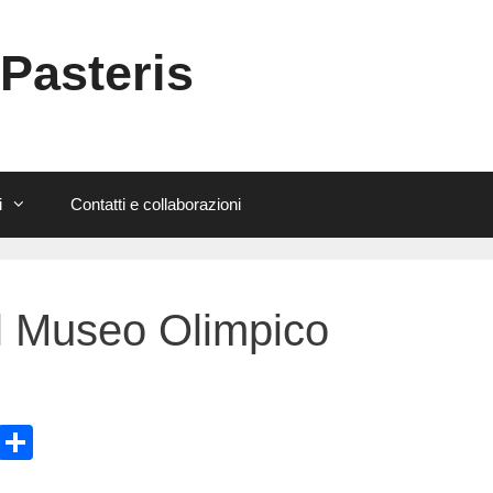
 Pasteris
i
Contatti e collaborazioni
il Museo Olimpico
E
C
m
o