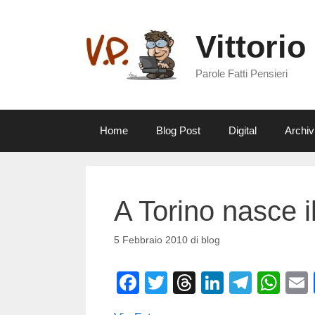
Vai
al
Vittorio
contenuto
Parole Fatti Pensieri
Home
Blog Post
Digital
Archiv
A Torino nasce 
5 Febbraio 2010
di
blog
F
T
T
Li
T
W
a
wi
hr
n
el
h