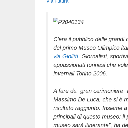
Via Futura
c
tt
e
k
e
at
e
er
a
e
gr
s
b
d
dI
a
A
o
s
n
m
p
C’era il pubblico delle grandi
o
p
del primo Museo Olimpico ital
k
via Giolitti
. Giornalisti, sportiv
appassionati torinesi che vole
invernali Torino 2006.
A fare da “gran cerimoniere” a
Massimo De Luca, che si è mo
risultato raggiunto. Insieme a 
principali di questo museo: i
museo sarà itinerante”, ha de