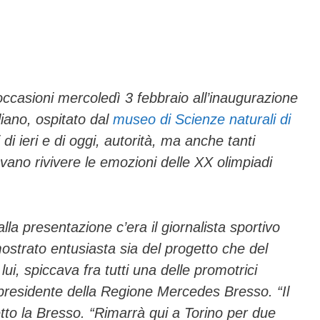
ail
n
di
vi
di
 occasioni mercoledì 3 febbraio all’inaugurazione
iano, ospitato dal
museo di Scienze naturali di
i di ieri e di oggi, autorità, ma anche tanti
vano rivivere le emozioni delle XX olimpiadi
lla presentazione c’era il giornalista sportivo
strato entusiasta sia del progetto che del
lui, spiccava fra tutti una delle promotrici
l presidente della Regione Mercedes Bresso. “Il
tto la Bresso. “Rimarrà qui a Torino per due