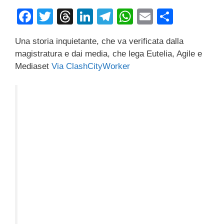
F
T
T
Li
T
W
E
C
a
wi
hr
n
el
h
m
o
Una storia inquietante, che va verificata dalla
c
tt
e
k
e
at
ail
n
magistratura e dai media, che lega Eutelia, Agile e
e
er
a
e
gr
s
di
Mediaset
Via ClashCityWorker
b
d
dI
a
A
vi
o
s
n
m
p
di
o
p
k