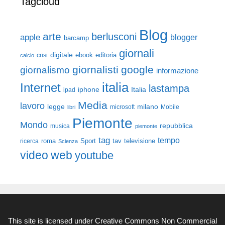
Tagcloud
Blog
arte
berlusconi
apple
blogger
barcamp
giornali
digitale
ebook
crisi
editoria
calcio
giornalisti
google
giornalismo
informazione
italia
Internet
lastampa
iphone
Italia
ipad
Media
lavoro
legge
milano
Mobile
libri
microsoft
Piemonte
Mondo
repubblica
musica
piemonte
tag
tempo
roma
Sport
tav
televisione
ricerca
Scienza
video
web
youtube
This site is licensed under
Creative Commons Non Commercial