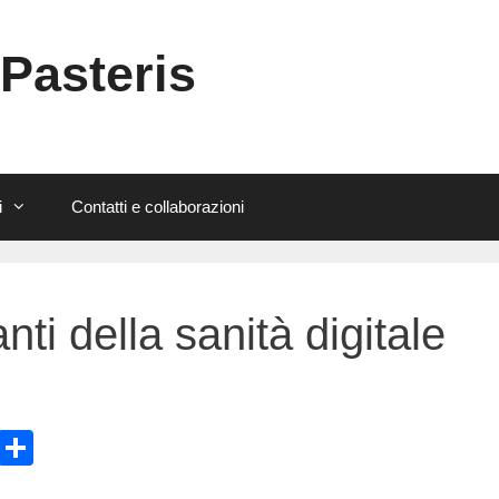
 Pasteris
i
Contatti e collaborazioni
nti della sanità digitale
E
C
m
o