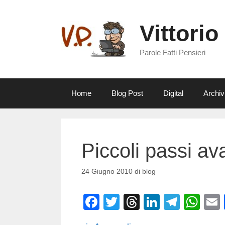
Vai
al
Vittorio
contenuto
Parole Fatti Pensieri
Home
Blog Post
Digital
Archiv
Piccoli passi ava
24 Giugno 2010
di
blog
F
T
T
Li
T
W
a
wi
hr
n
el
h