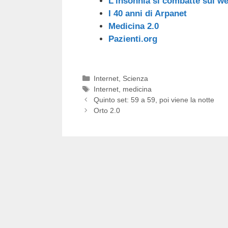
L’insonnia si combatte sul w
I 40 anni di Arpanet
Medicina 2.0
Pazienti.org
Categorie
Internet
,
Scienza
Tag
Internet
,
medicina
Quinto set: 59 a 59, poi viene la notte
Orto 2.0