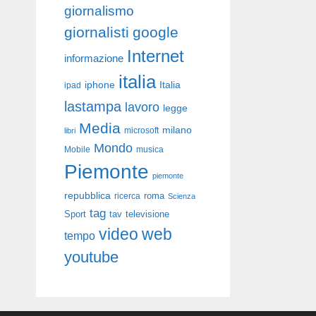
giornalismo
giornalisti
google
Internet
informazione
italia
iphone
Italia
ipad
lastampa
lavoro
legge
Media
milano
libri
microsoft
Mondo
Mobile
musica
Piemonte
piemonte
repubblica
roma
ricerca
Scienza
tag
Sport
tav
televisione
video
web
tempo
youtube