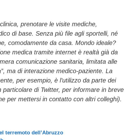
ail
n
di
vi
clinica, prenotare le visite mediche,
co di base. Senza più file agli sportelli, né
di
nline, comodamente da casa. Mondo ideale?
ione medica tramite internet è realtà già da
 mera comunicazione sanitaria, limitata alle
”, ma di interazione medico-paziente. La
nte, per esempio, è l’utilizzo da parte dei
n particolare di Twitter, per informare in breve
he per mettersi in contatto con altri colleghi).
del terremoto dell’Abruzzo