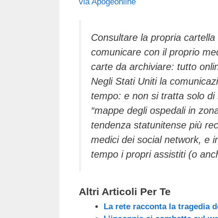
via Apogeonline
c
tt
e
k
e
at
e
er
a
e
gr
s
b
d
dI
a
A
Consultare la propria cartella 
comunicare con il proprio medi
o
s
n
m
p
carte da archiviare: tutto o
o
p
Negli Stati Uniti la comunicaz
k
tempo: e non si tratta solo di
“mappe degli ospedali in zona
tendenza statunitense più rece
medici dei social network, e i
tempo i propri assistiti (o anc
Altri Articoli Per Te
La rete racconta la tragedia 