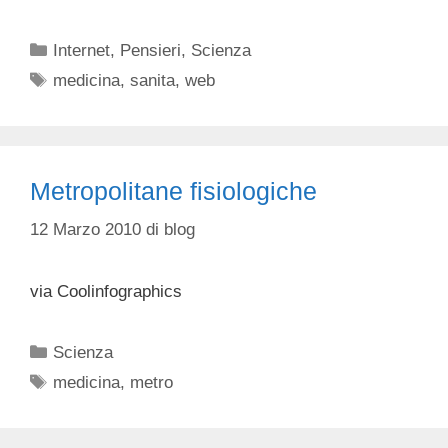
Categorie
Internet
,
Pensieri
,
Scienza
Tag
medicina
,
sanita
,
web
Metropolitane fisiologiche
12 Marzo 2010
di
blog
via Coolinfographics
Categorie
Scienza
Tag
medicina
,
metro