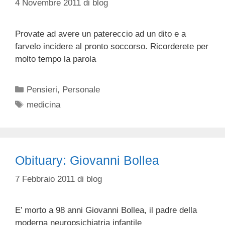
4 Novembre 2011
di
blog
Provate ad avere un patereccio ad un dito e a
farvelo incidere al pronto soccorso. Ricorderete per
molto tempo la parola
Categorie
Pensieri
,
Personale
Tag
medicina
Obituary: Giovanni Bollea
7 Febbraio 2011
di
blog
E’ morto a 98 anni Giovanni Bollea, il padre della
moderna neuropsichiatria infantile