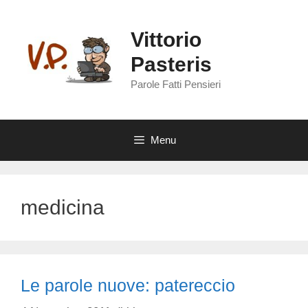
Vai
al
Vittorio
contenuto
Pasteris
Parole Fatti Pensieri
Menu
medicina
Le parole nuove: patereccio