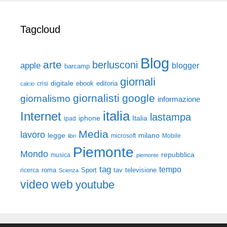
Tagcloud
Blog
arte
berlusconi
apple
blogger
barcamp
giornali
digitale
ebook
crisi
editoria
calcio
giornalisti
google
giornalismo
informazione
italia
Internet
lastampa
iphone
Italia
ipad
Media
lavoro
legge
milano
Mobile
libri
microsoft
Piemonte
Mondo
repubblica
musica
piemonte
tag
tempo
roma
Sport
tav
televisione
ricerca
Scienza
video
web
youtube