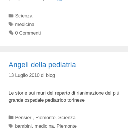
Categorie
Scienza
Tag
medicina
0 Commenti
Angeli della pediatria
13 Luglio 2010
di
blog
Le storie sui muri del reparto di rianimazione del più
grande ospedale pediatrico torinese
Categorie
Pensieri
,
Piemonte
,
Scienza
Tag
bambini
,
medicina
,
Piemonte