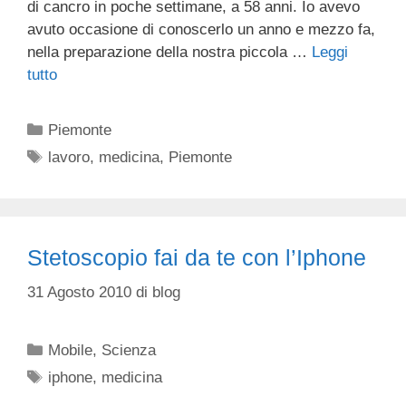
di cancro in poche settimane, a 58 anni. Io avevo
avuto occasione di conoscerlo un anno e mezzo fa,
nella preparazione della nostra piccola …
Leggi
tutto
Categorie
Piemonte
Tag
lavoro
,
medicina
,
Piemonte
Stetoscopio fai da te con l’Iphone
31 Agosto 2010
di
blog
Categorie
Mobile
,
Scienza
Tag
iphone
,
medicina