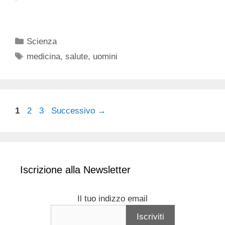
Categorie
Scienza
Tag
medicina
,
salute
,
uomini
Pagina
Pagina
Pagina
1
2
3
Successivo
→
Iscrizione alla Newsletter
Il tuo indizzo email