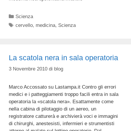
Categorie
Scienza
Tag
cervello
,
medicina
,
Scienza
La scatola nera in sala operatoria
3 Novembre 2010
di
blog
Marco Accossato su Lastampa.it Contro gli errori
medici e i patteggiamenti troppo facili entra in sala
operatoria la «scatola nera». Esattamente come
nella cabina di pilotaggio di un aereo, un
registratore catturerà e archivierà voci e immagini
di chirurghi, anestesisti, infermieri e strumentisti
attorno al malato sul lettino operatorio. Dal