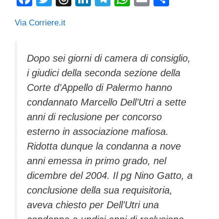
a
wi
hr
n
el
h
m
o
Via Corriere.it
c
tt
e
k
e
at
ail
n
e
er
a
e
gr
s
di
b
d
dI
a
A
vi
Dopo sei giorni di camera di consiglio,
i giudici della seconda sezione della
o
s
n
m
p
di
Corte d’Appello di Palermo hanno
o
p
condannato Marcello Dell’Utri a sette
k
anni di reclusione per concorso
esterno in associazione mafiosa.
Ridotta dunque la condanna a nove
anni emessa in primo grado, nel
dicembre del 2004. Il pg Nino Gatto, a
conclusione della sua requisitoria,
aveva chiesto per Dell’Utri una