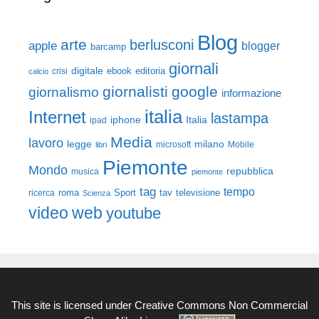
Blog
arte
berlusconi
apple
blogger
barcamp
giornali
digitale
ebook
crisi
editoria
calcio
giornalisti
google
giornalismo
informazione
italia
Internet
lastampa
iphone
Italia
ipad
Media
lavoro
legge
milano
Mobile
libri
microsoft
Piemonte
Mondo
repubblica
musica
piemonte
tag
tempo
roma
Sport
tav
televisione
ricerca
Scienza
video
web
youtube
This site is licensed under
Creative Commons Non Commercial