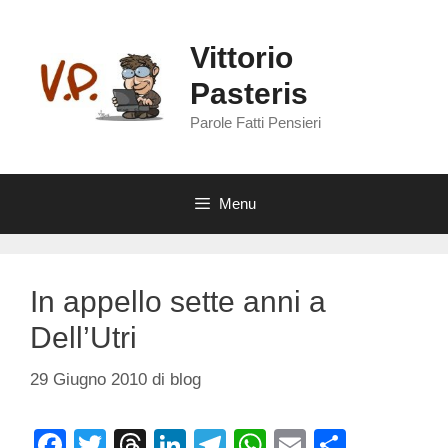
Vai
al
Vittorio
contenuto
Pasteris
Parole Fatti Pensieri
Menu
In appello sette anni a
Dell’Utri
29 Giugno 2010
di
blog
F
T
T
Li
T
W
E
C