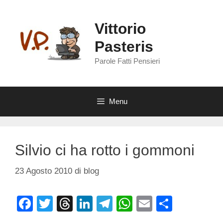
Vai
al
Vittorio
contenuto
Pasteris
Parole Fatti Pensieri
Menu
Silvio ci ha rotto i gommoni
23 Agosto 2010
di
blog
F
T
T
Li
T
W
E
C
a
wi
hr
n
el
h
m
o