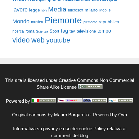
Media
lavoro
legge
milano
Mobile
libri
microsoft
Piemonte
Mondo
repubblica
musica
piemonte
tag
tempo
roma
Sport
tav
televisione
ricerca
Scienza
video
web
youtube
This site is licensed under
Creative Commons Non Commercial
Share Alike License
Powered by
Original cartoons by
Mauro Borgarello
-
Powered by Ovh
Informativa su privacy e uso dei cookie
Policy relativa ai
commenti del blog