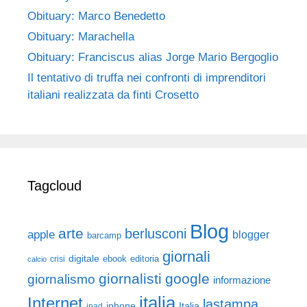
Obituary: Marco Benedetto
Obituary: Marachella
Obituary: Franciscus alias Jorge Mario Bergoglio
Il tentativo di truffa nei confronti di imprenditori
italiani realizzata da finti Crosetto
Tagcloud
Blog
arte
berlusconi
apple
blogger
barcamp
giornali
digitale
ebook
crisi
editoria
calcio
giornalisti
google
giornalismo
informazione
italia
Internet
lastampa
iphone
Italia
ipad