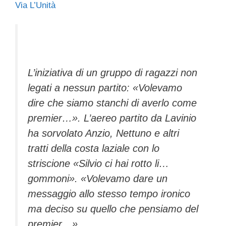
Via L’Unità
c
tt
e
k
e
at
ail
n
e
er
a
e
gr
s
di
b
d
dI
a
A
vi
o
s
n
m
p
di
L’iniziativa di un gruppo di ragazzi non
o
p
legati a nessun partito: «Volevamo
k
dire che siamo stanchi di averlo come
premier…». L’aereo partito da Lavinio
ha sorvolato Anzio, Nettuno e altri
tratti della costa laziale con lo
striscione «Silvio ci hai rotto li…
gommoni». «Volevamo dare un
messaggio allo stesso tempo ironico
ma deciso su quello che pensiamo del
premier…».