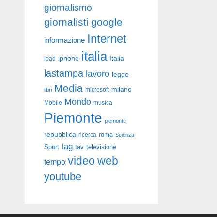
giornalismo
giornalisti
google
Internet
informazione
italia
iphone
Italia
ipad
lastampa
lavoro
legge
Media
milano
libri
microsoft
Mondo
Mobile
musica
Piemonte
piemonte
repubblica
roma
ricerca
Scienza
tag
Sport
tav
televisione
video
web
tempo
youtube