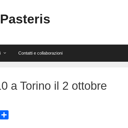
 Pasteris
i
Contatti e collaborazioni
a Torino il 2 ottobre
E
C
m
o