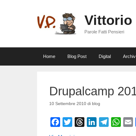
Vai
al
Vittorio
contenuto
Parole Fatti Pensieri
Home
Blog Post
Digital
Archiv
Drupalcamp 2010 
10 Settembre 2010
di
blog
F
T
T
Li
T
W
a
wi
hr
n
el
h