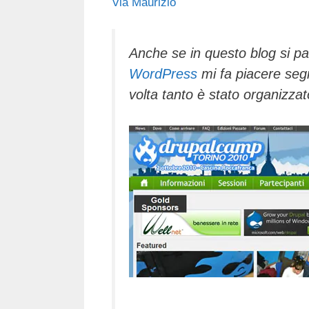
Via Maurizio
c
tt
e
k
e
at
e
er
a
e
gr
s
b
d
dI
a
A
Anche se in questo blog si pa
WordPress
mi fa piacere seg
o
s
n
m
p
volta tanto è stato organizzat
o
p
k