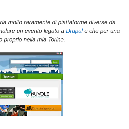
ail
n
di
vi
rla molto raramente di piattaforme diverse da
nalare un evento legato a
Drupal
e che per una
di
o proprio nella mia Torino.