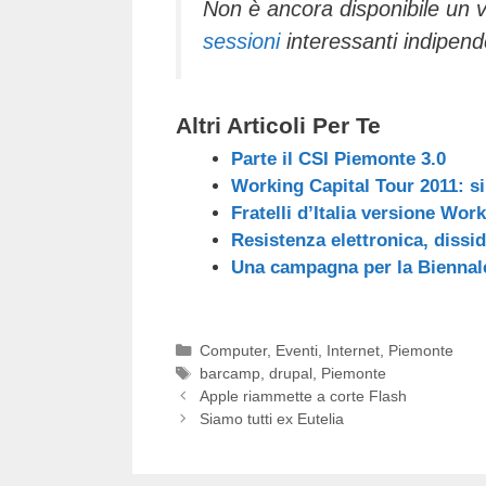
Non è ancora disponibile un
sessioni
interessanti indipen
Altri Articoli Per Te
Parte il CSI Piemonte 3.0
Working Capital Tour 2011: si
Fratelli d’Italia versione Wor
Resistenza elettronica, dissid
Una campagna per la Biennale
Categorie
Computer
,
Eventi
,
Internet
,
Piemonte
Tag
barcamp
,
drupal
,
Piemonte
Apple riammette a corte Flash
Siamo tutti ex Eutelia