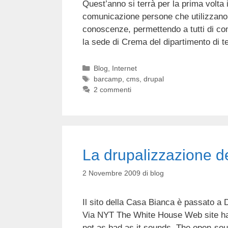
Quest’anno si terrà per la prima volta 
comunicazione persone che utilizzano D
conoscenze, permettendo a tutti di con
la sede di Crema del dipartimento di t
Categorie
Blog
,
Internet
Tag
barcamp
,
cms
,
drupal
2 commenti
La drupalizzazione d
2 Novembre 2009
di
blog
Il sito della Casa Bianca è passato a 
Via NYT The White House Web site has 
not as bad as it sounds. The open-so