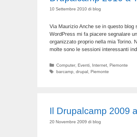
10 Settembre 2010
di
blog
Via Maurizio Anche se in questo blog s
WordPress mi fa piacere segnalare un 
organizzato proprio nella mia Torino.
molte sono le sessioni interessanti 
Categorie
Computer
,
Eventi
,
Internet
,
Piemonte
Tag
barcamp
,
drupal
,
Piemonte
Il Drupalcamp 2009 
20 Novembre 2009
di
blog