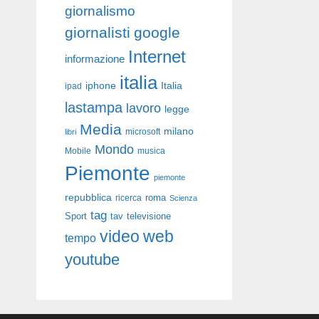
giornalismo
giornalisti
google
Internet
informazione
italia
iphone
Italia
ipad
lastampa
lavoro
legge
Media
milano
libri
microsoft
Mondo
Mobile
musica
Piemonte
piemonte
repubblica
roma
ricerca
Scienza
tag
Sport
tav
televisione
video
web
tempo
youtube