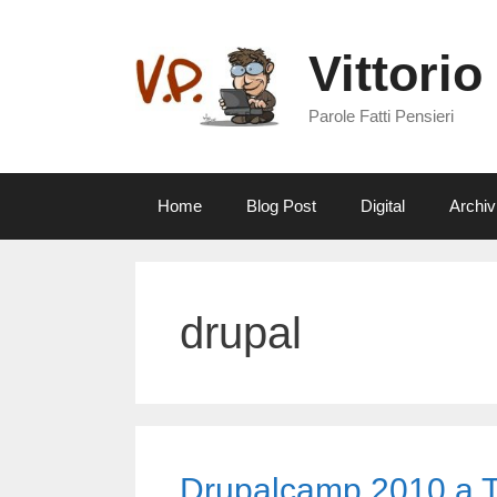
Vai
al
Vittorio
contenuto
Parole Fatti Pensieri
Home
Blog Post
Digital
Archiv
drupal
Drupalcamp 2010 a To