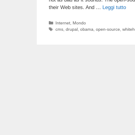
their Web sites. And …
Leggi tutto
Categorie
Internet
,
Mondo
Tag
cms
,
drupal
,
obama
,
open-source
,
white