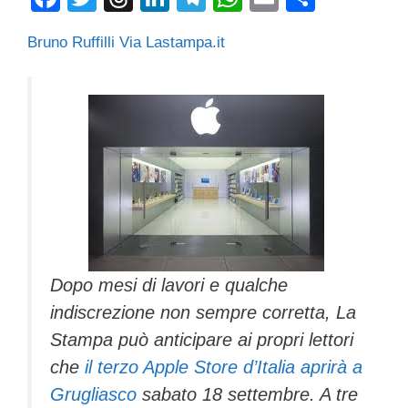
a
wi
hr
n
el
h
m
o
Bruno Ruffilli Via Lastampa.it
c
tt
e
k
e
at
ail
n
e
er
a
e
gr
s
di
b
d
dI
a
A
vi
o
s
n
m
p
di
o
p
k
Dopo mesi di lavori e qualche
indiscrezione non sempre corretta, La
Stampa può anticipare ai propri lettori
che
il terzo Apple Store d’Italia aprirà a
Grugliasco
sabato 18 settembre. A tre