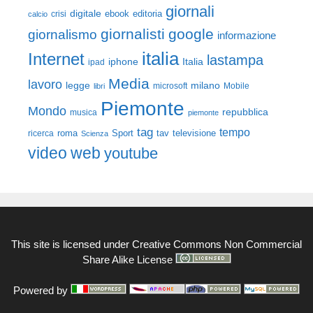
giornali
digitale
ebook
crisi
editoria
calcio
giornalisti
google
giornalismo
informazione
italia
Internet
lastampa
iphone
Italia
ipad
Media
lavoro
legge
milano
Mobile
libri
microsoft
Piemonte
Mondo
repubblica
musica
piemonte
tag
tempo
roma
Sport
tav
televisione
ricerca
Scienza
video
web
youtube
This site is licensed under
Creative Commons Non Commercial
Share Alike License
Powered by