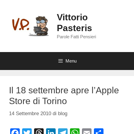
Vai
al
Vittorio
contenuto
Pasteris
Parole Fatti Pensieri
Menu
Il 18 settembre apre l’Apple
Store di Torino
14 Settembre 2010
di
blog
F
T
T
Li
T
W
E
C