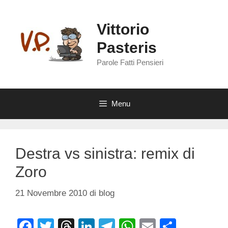
Vai
al
Vittorio
contenuto
Pasteris
Parole Fatti Pensieri
Menu
Destra vs sinistra: remix di
Zoro
21 Novembre 2010
di
blog
F
T
T
Li
T
W
E
C