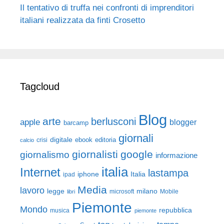
Il tentativo di truffa nei confronti di imprenditori
italiani realizzata da finti Crosetto
Tagcloud
Blog
arte
berlusconi
apple
blogger
barcamp
giornali
digitale
ebook
crisi
editoria
calcio
giornalisti
google
giornalismo
informazione
italia
Internet
lastampa
iphone
Italia
ipad
Media
lavoro
legge
milano
Mobile
libri
microsoft
Piemonte
Mondo
repubblica
musica
piemonte