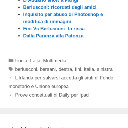
D’Addario show a Parigi
Berlusconi: ricordati degli amici
Inquisito per abuso di Photoshop e
modifica di immagini
Fini Vs Berlusconi: la rissa
Dalla Paranza alla Patonza
Categorie
Ironia
,
Italia
,
Multimedia
Tag
berlusconi
,
bersani
,
destra
,
fini
,
italia
,
sinistra
L’Irlanda per salvarsi accetta gli aiuti di Fondo
monetario e Unione europea
Prove concettuali di Daily per Ipad