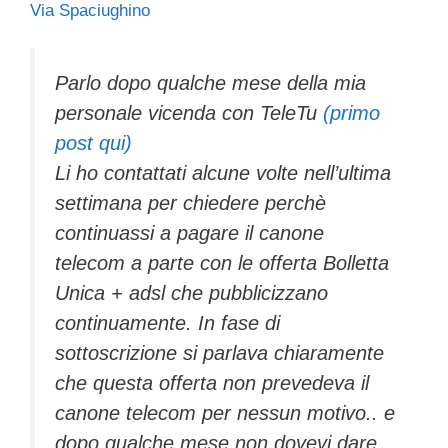
Via Spaciughino
c
tt
e
k
e
at
ail
n
e
er
a
e
gr
s
di
b
d
dI
a
A
vi
Parlo dopo qualche mese della mia
personale vicenda con TeleTu
(primo
o
s
n
m
p
di
post qui)
o
p
Li ho contattati alcune volte nell’ultima
k
settimana per chiedere perchè
continuassi a pagare il canone
telecom a parte con le offerta Bolletta
Unica + adsl che pubblicizzano
continuamente. In fase di
sottoscrizione si parlava chiaramente
che questa offerta non prevedeva il
canone telecom per nessun motivo.. e
dopo qualche mese non dovevi dare