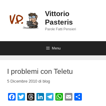
Vai
al
Vittorio
contenuto
Pasteris
Parole Fatti Pensieri
Menu
I problemi con Teletu
5 Dicembre 2010
di
blog
F
T
T
Li
T
W
E
C
a
wi
hr
n
el
h
m
o