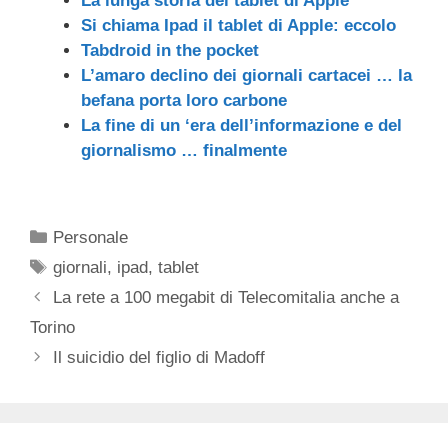
La lunga storia del tablet di Apple
Si chiama Ipad il tablet di Apple: eccolo
Tabdroid in the pocket
L’amaro declino dei giornali cartacei … la
befana porta loro carbone
La fine di un ‘era dell’informazione e del
giornalismo … finalmente
Categorie
Personale
Tag
giornali
,
ipad
,
tablet
La rete a 100 megabit di Telecomitalia anche a
Torino
Il suicidio del figlio di Madoff