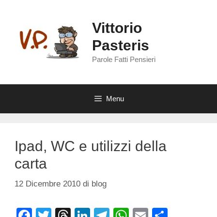
Vai
al
Vittorio
contenuto
Pasteris
Parole Fatti Pensieri
Menu
Ipad, WC e utilizzi della
carta
12 Dicembre 2010
di
blog
F
T
T
Li
T
W
E
C