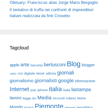
Obituary: Franciscus alias Jorge Mario Bergoglio
Il tentativo di truffa nei confronti di imprenditori
italiani realizzata da finti Crosetto
Tagcloud
Blog
arte
berlusconi
apple
blogger
barcamp
giornali
digitale
ebook
crisi
editoria
calcio
giornalisti
google
giornalismo
informazione
italia
Internet
lastampa
iphone
Italia
ipad
Media
lavoro
legge
milano
Mobile
libri
microsoft
Piemonte
Mondo
repubblica
musica
piemonte