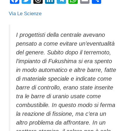
a
wi
hr
n
el
h
m
o
Via Le Scienze
c
tt
e
k
e
at
ail
n
e
er
a
e
gr
s
di
b
d
dI
a
A
vi
I progettisti della centrale avevano
pensato a come evitare un’eventualità
o
s
n
m
p
di
del genere. Subito dopo il terremoto,
o
p
l’impianto di Fukushima si era spento
k
in modo automatico e altre barre, fatte
di materiale speciale e indicate come
barre di controllo, erano state inserite
tra le barre di uranio usate come
combustibile. In questo modo si ferma
la reazione di fissione, ma c’era un
altro problema da affrontare. In un