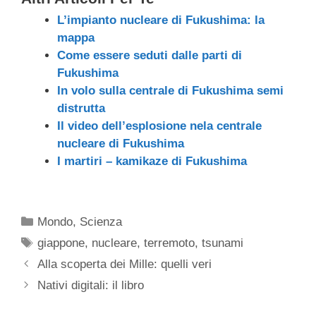
L’impianto nucleare di Fukushima: la
mappa
Come essere seduti dalle parti di
Fukushima
In volo sulla centrale di Fukushima semi
distrutta
Il video dell’esplosione nela centrale
nucleare di Fukushima
I martiri – kamikaze di Fukushima
Categorie
Mondo
,
Scienza
Tag
giappone
,
nucleare
,
terremoto
,
tsunami
Alla scoperta dei Mille: quelli veri
Nativi digitali: il libro