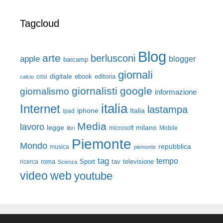
Tagcloud
Blog
arte
berlusconi
apple
blogger
barcamp
giornali
digitale
ebook
crisi
editoria
calcio
giornalisti
google
giornalismo
informazione
italia
Internet
lastampa
iphone
Italia
ipad
Media
lavoro
legge
milano
Mobile
libri
microsoft
Piemonte
Mondo
repubblica
musica
piemonte
tag
tempo
roma
Sport
tav
televisione
ricerca
Scienza
video
web
youtube