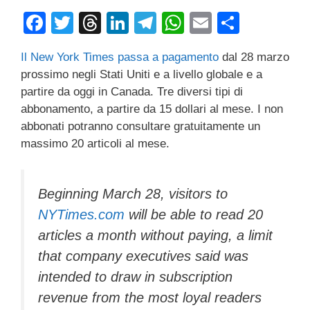
F
T
T
Li
T
W
E
C
a
wi
hr
n
el
h
m
o
Il New York Times passa a pagamento
dal 28 marzo
c
tt
e
k
e
at
ail
n
prossimo negli Stati Uniti e a livello globale e a
e
er
a
e
gr
s
di
partire da oggi in Canada. Tre diversi tipi di
b
d
dI
a
A
vi
abbonamento, a partire da 15 dollari al mese. I non
abbonati potranno consultare gratuitamente un
o
s
n
m
p
di
massimo 20 articoli al mese.
o
p
k
Beginning March 28, visitors to
NYTimes.com
will be able to read 20
articles a month without paying, a limit
that company executives said was
intended to draw in subscription
revenue from the most loyal readers