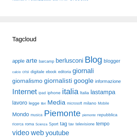
Tagcloud
Blog
arte
berlusconi
apple
blogger
barcamp
giornali
digitale
ebook
crisi
editoria
calcio
giornalisti
google
giornalismo
informazione
italia
Internet
lastampa
iphone
Italia
ipad
Media
lavoro
legge
milano
Mobile
libri
microsoft
Piemonte
Mondo
repubblica
musica
piemonte
tag
tempo
roma
Sport
tav
televisione
ricerca
Scienza
video
web
youtube