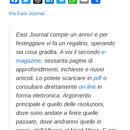
a
wi
hr
n
el
h
m
o
Via East Journal
c
tt
e
k
e
at
ail
n
e
er
a
e
gr
s
di
b
d
dI
a
A
vi
East Journal compie un anno! e per
festeggiare vi fa un regalino, sperando
o
s
n
m
p
di
sia cosa gradita. A voi il secondo
e-
o
p
magazine
, sessanta pagine di
k
approfondimenti, inchieste e nuovi
articoli. Lo potete scaricare in
pdf
o
consultare direttamente
on-line
in
forma elettronica. Argomento
principale è quello delle rivoluzioni,
dove sono andate a finire quelle
passate, dove andranno quelle in