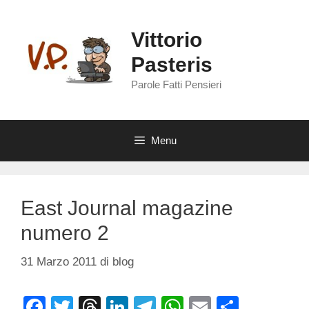
Vai
al
Vittorio
contenuto
Pasteris
Parole Fatti Pensieri
Menu
East Journal magazine
numero 2
31 Marzo 2011
di
blog
F
T
T
Li
T
W
E
C