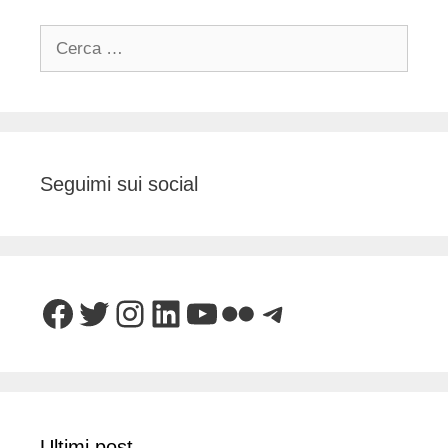
Ricerca
per:
Seguimi sui social
Facebook
Twitter
Instagram
LinkedIn
YouTube
Flickr
Telegram
Ultimi post