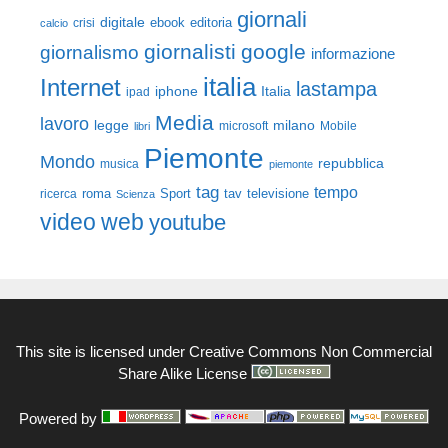
giornali
digitale
ebook
crisi
editoria
calcio
giornalisti
google
giornalismo
informazione
italia
Internet
lastampa
iphone
Italia
ipad
Media
lavoro
legge
milano
Mobile
libri
microsoft
Piemonte
Mondo
repubblica
musica
piemonte
tag
tempo
roma
Sport
tav
televisione
ricerca
Scienza
video
web
youtube
This site is licensed under
Creative Commons Non Commercial
Share Alike License
Powered by