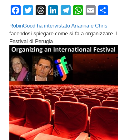
F
T
T
Li
T
W
E
C
a
wi
hr
n
el
h
m
o
RobinGood ha intervistato Arianna e Chris
c
tt
e
k
e
at
ail
n
facendosi spiegare come si fa a organizzare il
e
er
a
e
gr
s
di
Festival di Perugia
b
d
dI
a
A
vi
o
s
n
m
p
di
o
p
k