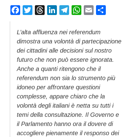
F
T
T
Li
T
W
E
C
a
wi
hr
n
el
h
m
o
c
tt
e
k
e
at
ail
n
L’alta affluenza nei referendum
e
er
a
e
gr
s
di
dimostra una volontà di partecipazione
b
d
dI
a
A
vi
dei cittadini alle decisioni sul nostro
o
s
n
m
p
di
futuro che non può essere ignorata.
o
p
Anche a quanti ritengono che il
k
referendum non sia lo strumento più
idoneo per affrontare questioni
complesse, appare chiaro che la
volontà degli italiani è netta su tutti i
temi della consultazione. Il Governo e
il Parlamento hanno ora il dovere di
accogliere pienamente il responso dei