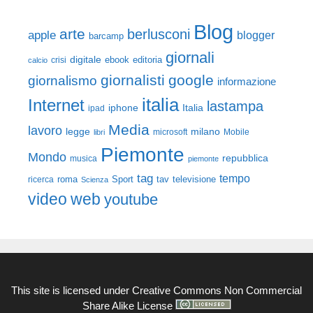
Blog
arte
berlusconi
apple
blogger
barcamp
giornali
digitale
ebook
crisi
editoria
calcio
giornalisti
google
giornalismo
informazione
italia
Internet
lastampa
iphone
Italia
ipad
Media
lavoro
legge
milano
Mobile
libri
microsoft
Piemonte
Mondo
repubblica
musica
piemonte
tag
tempo
roma
Sport
tav
televisione
ricerca
Scienza
video
web
youtube
This site is licensed under
Creative Commons Non Commercial
Share Alike License