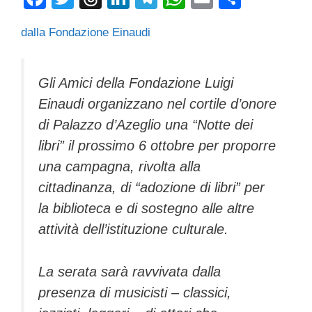
a
wi
hr
n
el
h
m
o
dalla Fondazione Einaudi
c
tt
e
k
e
at
ail
n
e
er
a
e
gr
s
di
b
d
dI
a
A
vi
Gli Amici della Fondazione Luigi
Einaudi organizzano nel cortile d’onore
o
s
n
m
p
di
di Palazzo d’Azeglio una “Notte dei
o
p
libri” il prossimo 6 ottobre per proporre
k
una campagna, rivolta alla
cittadinanza, di “adozione di libri” per
la biblioteca e di sostegno alle altre
attività dell’istituzione culturale.
La serata sarà ravvivata dalla
presenza di musicisti – classici,