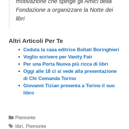
motivazione che spinge gli Amici della
Fondazione a organizzare la Notte dei
libri
Altri Articoli Per Te
Ceduta la casa editrice Bollati Boringhieri
Voglio scrivere per Vanity Fair
Per una Porta Nuova più ricca di libri
Oggi alle 18 ci si vede alla presentazione
di Chi Comanda Torino
Giovanni Tizian presenta a Torino il suo
libro
Categorie
Piemonte
Tag
libri
,
Piemonte