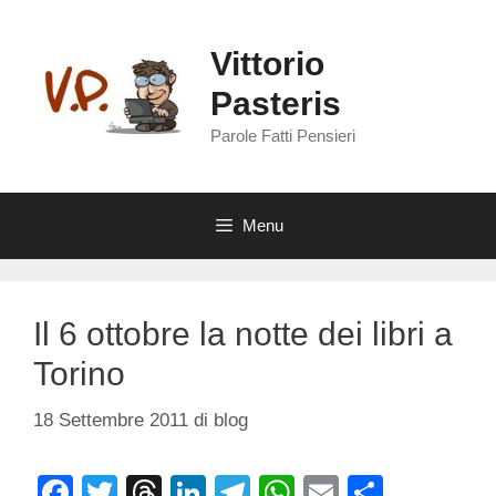
Vai
al
Vittorio
contenuto
Pasteris
Parole Fatti Pensieri
Menu
Il 6 ottobre la notte dei libri a
Torino
18 Settembre 2011
di
blog
F
T
T
Li
T
W
E
C