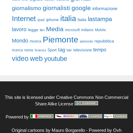
giornalisti
google
giornalismo
informazione
italia
Internet
lastampa
iphone
Italia
ipad
Media
lavoro
legge
milano
Mobile
libri
microsoft
Piemonte
Mondo
repubblica
musica
piemonte
tag
tempo
roma
Sport
tav
televisione
ricerca
Scienza
video
web
youtube
This site is licensed under
Creative Commons Non Commercial
Share Alike License
Powered by
Original cartoons by
Mauro Borgarello
-
Powered by Ovh