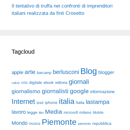
Il tentativo di truffa nei confronti di imprenditori
italiani realizzata da finti Crosetto
Tagcloud
Blog
arte
berlusconi
apple
blogger
barcamp
giornali
digitale
ebook
crisi
editoria
calcio
giornalisti
google
giornalismo
informazione
italia
Internet
lastampa
iphone
Italia
ipad
Media
lavoro
legge
milano
Mobile
libri
microsoft
Piemonte
Mondo
repubblica
musica
piemonte