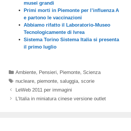
musei grandi
Primi morti in Piemonte per l’influenza A
e partono le vaccinazioni
Abbiamo rifatto il Laboratorio-Museo
Tecnologicamente di Ivrea
Sistema Torino Sistema Italia si presenta
il primo luglio
Categorie
Ambiente
,
Pensieri
,
Piemonte
,
Scienza
Tag
nucleare
,
piemonte
,
saluggia
,
scorie
LeWeb 2011 per immagini
L’Italia in miniatura cinese versione outlet