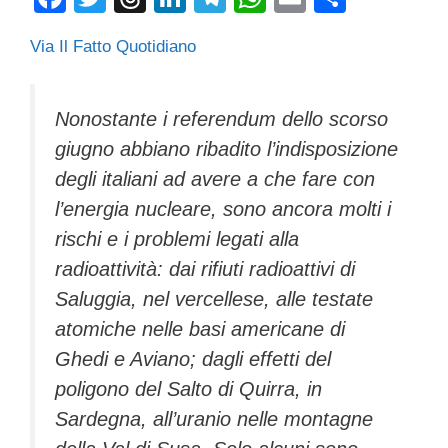
a
wi
hr
n
el
h
m
o
Via Il Fatto Quotidiano
c
tt
e
k
e
at
ail
n
e
er
a
e
gr
s
di
b
d
dI
a
A
vi
Nonostante i referendum dello scorso
giugno abbiano ribadito l’indisposizione
o
s
n
m
p
di
degli italiani ad avere a che fare con
o
p
l’energia nucleare, sono ancora molti i
k
rischi e i problemi legati alla
radioattività: dai rifiuti radioattivi di
Saluggia, nel vercellese, alle testate
atomiche nelle basi americane di
Ghedi e Aviano; dagli effetti del
poligono del Salto di Quirra, in
Sardegna, all’uranio nelle montagne