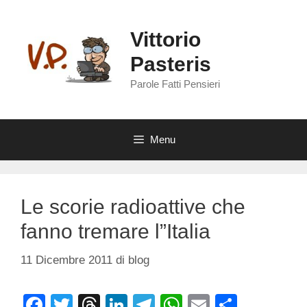
Vai
al
Vittorio
contenuto
Pasteris
Parole Fatti Pensieri
Menu
Le scorie radioattive che
fanno tremare l”Italia
11 Dicembre 2011
di
blog
F
T
T
Li
T
W
E
C