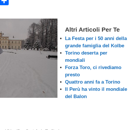
E
C
m
o
ail
n
di
Altri Articoli Per Te
vi
La Festa per i 50 anni della
di
grande famiglia del Kolbe
Torino deserta per
mondiali
Forza Toro, ci rivediamo
presto
Quattro anni fa a Torino
Il Perù ha vinto il mondiale
del Balon