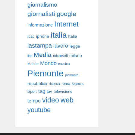
giornalismo
giornalisti
google
Internet
informazione
italia
iphone
Italia
ipad
lastampa
lavoro
legge
Media
milano
libri
microsoft
Mondo
Mobile
musica
Piemonte
piemonte
repubblica
roma
ricerca
Scienza
tag
Sport
tav
televisione
video
web
tempo
youtube