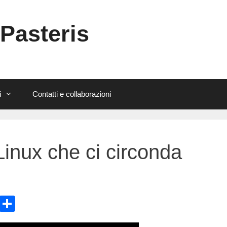
 Pasteris
i
Contatti e collaborazioni
Linux che ci circonda
E
C
m
o