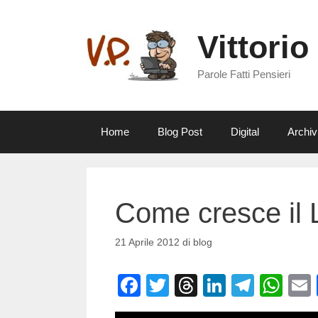
Vai
al
Vittorio
contenuto
Parole Fatti Pensieri
Home
Blog Post
Digital
Archiv
Come cresce il 
21 Aprile 2012
di
blog
F
T
T
Li
T
W
a
wi
hr
n
el
h