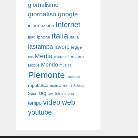
giornalismo
giornalisti
google
Internet
informazione
italia
iphone
Italia
ipad
lastampa
lavoro
legge
Media
milano
libri
microsoft
Mondo
Mobile
musica
Piemonte
piemonte
repubblica
roma
ricerca
Scienza
tag
Sport
tav
televisione
video
web
tempo
youtube