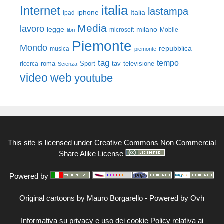
italia
Internet
lastampa
iphone
Italia
ipad
Media
lavoro
legge
milano
Mobile
libri
microsoft
Piemonte
Mondo
repubblica
musica
piemonte
tag
tempo
roma
Sport
tav
televisione
ricerca
Scienza
video
web
youtube
This site is licensed under
Creative Commons Non Commercial
Share Alike License
Powered by
Original cartoons by
Mauro Borgarello
-
Powered by Ovh
Informativa su privacy e uso dei cookie
Policy relativa ai