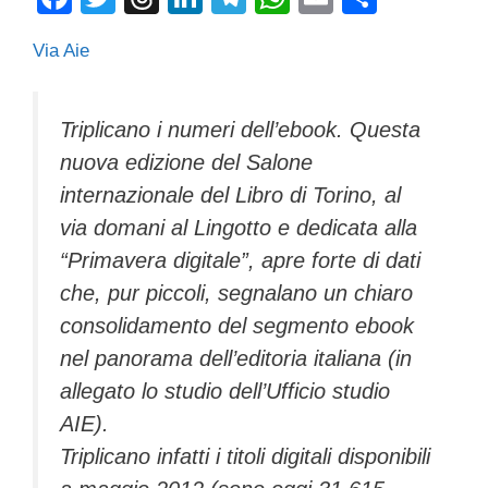
a
wi
hr
n
el
h
m
o
Via Aie
c
tt
e
k
e
at
ail
n
e
er
a
e
gr
s
di
b
d
dI
a
A
vi
Triplicano i numeri dell’ebook. Questa
nuova edizione del Salone
o
s
n
m
p
di
internazionale del Libro di Torino, al
o
p
via domani al Lingotto e dedicata alla
k
“Primavera digitale”, apre forte di dati
che, pur piccoli, segnalano un chiaro
consolidamento del segmento ebook
nel panorama dell’editoria italiana (in
allegato lo studio dell’Ufficio studio
AIE).
Triplicano infatti i titoli digitali disponibili