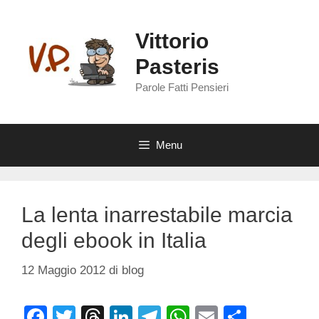
Vai
al
Vittorio
contenuto
Pasteris
Parole Fatti Pensieri
Menu
La lenta inarrestabile marcia
degli ebook in Italia
12 Maggio 2012
di
blog
F
T
T
Li
T
W
E
C