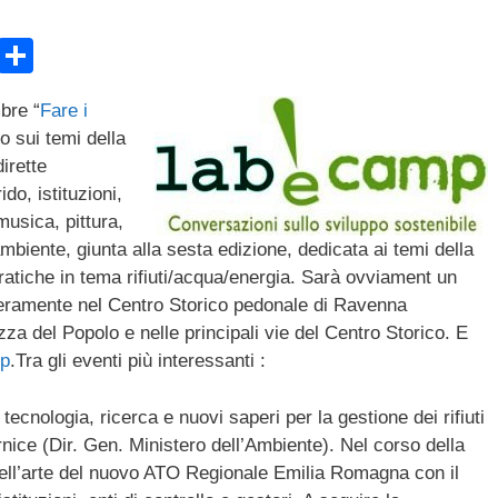
E
C
m
o
bre “
Fare i
ail
n
o sui temi della
di
irette
vi
do, istituzioni,
musica, pittura,
di
l’ambiente, giunta alla sesta edizione, dedicata ai temi della
pratiche in tema rifiuti/acqua/energia. Sarà ovviament un
nteramente nel Centro Storico pedonale di Ravenna
azza del Popolo e nelle principali vie del Centro Storico. E
mp
.
Tra gli eventi più interessanti :
tecnologia, ricerca e nuovi saperi per la gestione dei rifiuti
rnice (Dir. Gen. Ministero dell’Ambiente). Nel corso della
dell’arte del nuovo ATO Regionale Emilia Romagna con il