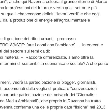
ovani”, anche qui Ravenna celebra il grande ritorno di Marco
no le professioni del futuro e verso quali settori è più
u quelli che vengono definiti “lavori verdi” e che oggi
a, dalla produzione di energie all’agroalimentare e
o di gestione dei rifiuti urbani, promosso
ZERO WASTE: fare i conti con l’ambiente” … interventi e
i del settore sui temi caldi:
di materia – Raccolte differenziate, siamo oltre la
in termini di sostenibilità economica e sociale? A che punto
een”, vedrà la partecipazione di blogger, giornalisti,
tti accomunati dalla voglia di praticare “conversazioni
importante partecipazione del network dei “Giornalisti
na Media Ambientali), che proprio in Ravenna ha tratto
avenna conferma una delle proprie date “fisiche” nel 2013