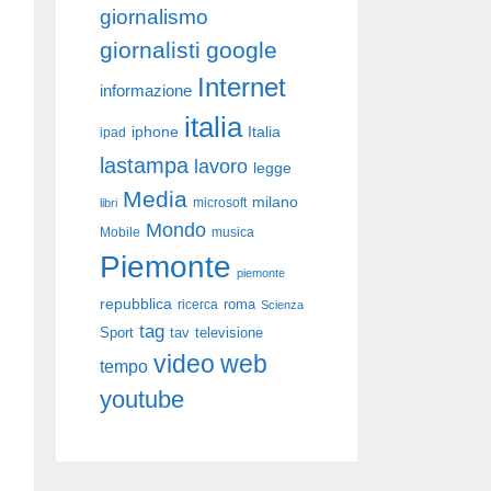
giornalismo
giornalisti
google
Internet
informazione
italia
iphone
Italia
ipad
lastampa
lavoro
legge
Media
milano
libri
microsoft
Mondo
Mobile
musica
Piemonte
piemonte
repubblica
roma
ricerca
Scienza
tag
Sport
tav
televisione
video
web
tempo
youtube