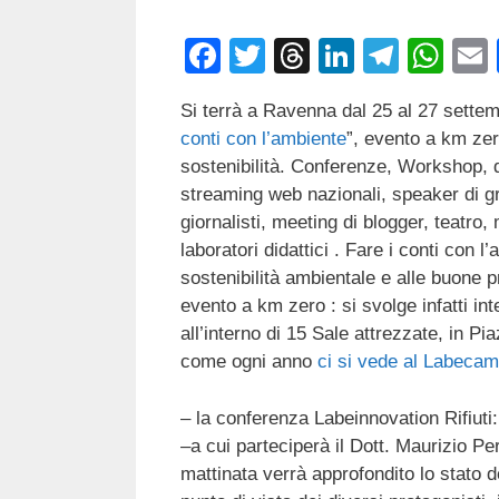
F
T
T
Li
T
W
a
wi
hr
n
el
h
Si terrà a Ravenna dal 25 al 27 settem
c
tt
e
k
e
at
conti con l’ambiente
”, evento a km zer
e
er
a
e
gr
s
sostenibilità. Conferenze, Workshop, d
b
d
dI
a
A
streaming web nazionali, speaker di gri
giornalisti, meeting di blogger, teatro, 
o
s
n
m
p
laboratori didattici . Fare i conti con 
o
p
sostenibilità ambientale e alle buone 
k
evento a km zero : si svolge infatti i
all’interno di 15 Sale attrezzate, in Pi
come ogni anno
ci si vede al Labeca
– la conferenza Labeinnovation Rifiuti: 
–a cui parteciperà il Dott. Maurizio Pe
mattinata verrà approfondito lo stato 