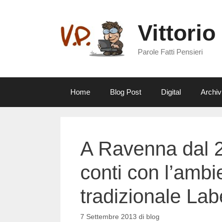
Vai
al
Vittorio
contenuto
Parole Fatti Pensieri
Home
Blog Post
Digital
Archiv
A Ravenna dal 2
conti con l’ambi
tradizionale La
7 Settembre 2013
di
blog