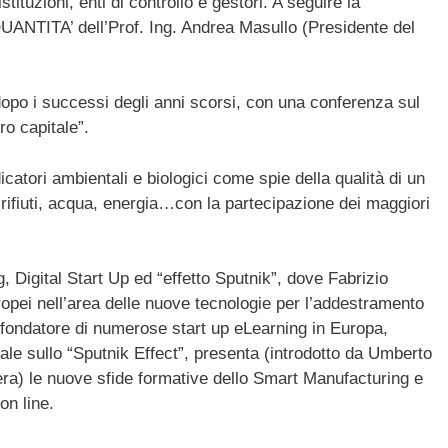
stituzioni, enti di controllo e gestori. A seguire la
UANTITA’ dell’Prof. Ing. Andrea Masullo (Presidente del
 dopo i successi degli anni scorsi, con una conferenza sul
ro capitale”.
icatori ambientali e biologici come spie della qualità di un
rifiuti, acqua, energia…con la partecipazione dei maggiori
 Digital Start Up ed “effetto Sputnik”, dove Fabrizio
uropei nell’area delle nuove tecnologie per l’addestramento
 fondatore di numerose start up eLearning in Europa,
ale sullo “Sputnik Effect”, presenta (introdotto da Umberto
 Sera) le nuove sfide formative dello Smart Manufacturing e
on line.