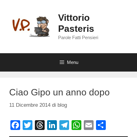
Vai
al
Vittorio
contenuto
Pasteris
Parole Fatti Pensieri
Menu
Ciao Gipo un anno dopo
11 Dicembre 2014
di
blog
F
T
T
Li
T
W
E
C
a
wi
hr
n
el
h
m
o