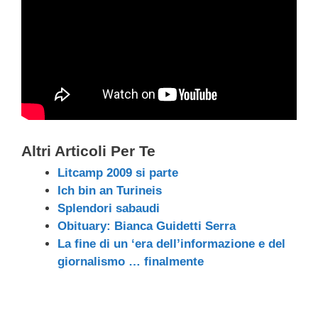
Altri Articoli Per Te
Litcamp 2009 si parte
Ich bin an Turineis
Splendori sabaudi
Obituary: Bianca Guidetti Serra
La fine di un ‘era dell’informazione e del
giornalismo … finalmente