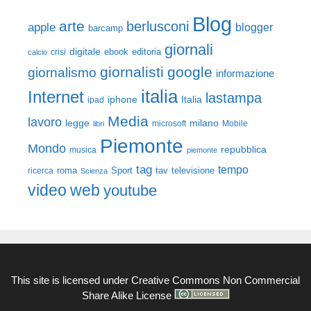
Blog
arte
berlusconi
apple
blogger
barcamp
giornali
digitale
ebook
crisi
editoria
calcio
giornalisti
google
giornalismo
informazione
italia
Internet
lastampa
iphone
Italia
ipad
Media
lavoro
legge
milano
Mobile
libri
microsoft
Piemonte
Mondo
repubblica
musica
piemonte
tag
tempo
roma
Sport
tav
televisione
ricerca
Scienza
video
web
youtube
This site is licensed under
Creative Commons Non Commercial
Share Alike License