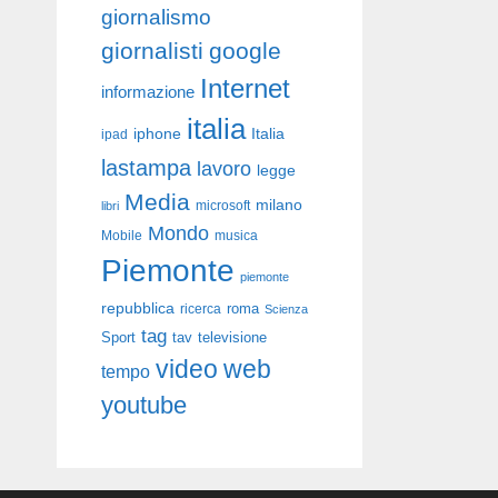
giornalismo
giornalisti
google
Internet
informazione
italia
iphone
Italia
ipad
lastampa
lavoro
legge
Media
milano
libri
microsoft
Mondo
Mobile
musica
Piemonte
piemonte
repubblica
roma
ricerca
Scienza
tag
Sport
tav
televisione
video
web
tempo
youtube