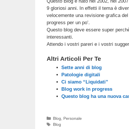
Questo Blog è nato nel 2002, nel 2007 h
c
tt
e
k
e
at
9 gloriosi anni. In effetti il tema è di
e
er
a
e
gr
s
velocemente una revisione grafica del
b
d
dI
a
A
progress per un po’.
Questo blog deve essere super perchè 
o
s
n
m
p
interessanti.
o
p
Attendo i vostri pareri e i vostri sugg
k
Altri Articoli Per Te
Sette anni di blog
Patologie digitali
Ci siamo “Liquidati”
Blog work in progress
Questo blog ha una nuova ca
Categorie
Blog
,
Personale
Tag
Blog