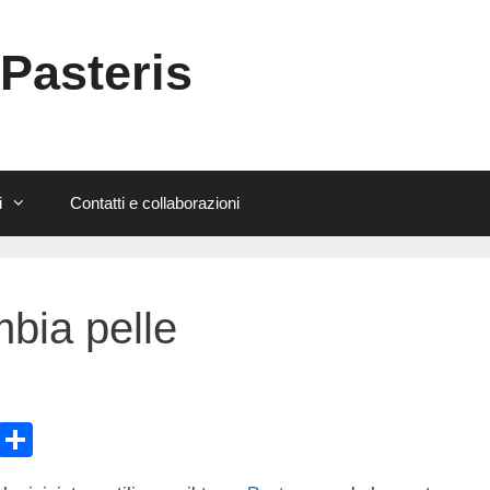
 Pasteris
i
Contatti e collaborazioni
bia pelle
E
C
m
o