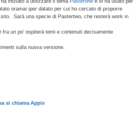
a iniziato a utilizzare il tema
Pasterone
e lo ha usato per
ail
n
ventato oramai iper datato per cui ho cercato di proporre
di
 sito. Sarà una specie di Pastertwo, che resterà work in
vi
fra un po’ ospiterà temi e contenuti decisamente
di
erimenti sulla nuova versione.
sa si chiama Appix