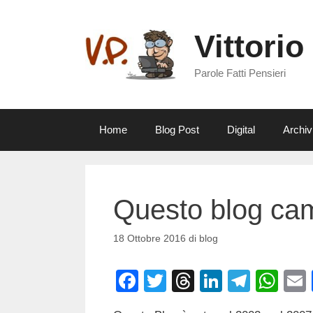
Vai
al
Vittorio
contenuto
Parole Fatti Pensieri
Home
Blog Post
Digital
Archiv
Questo blog cam
18 Ottobre 2016
di
blog
F
T
T
Li
T
W
a
wi
hr
n
el
h