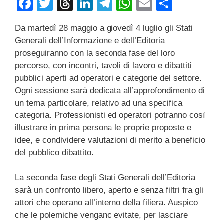
F
T
T
Li
T
W
E
C
a
wi
hr
n
el
h
m
o
Da martedì 28 maggio a giovedì 4 luglio gli Stati
c
tt
e
k
e
at
ail
n
Generali dell’Informazione e dell’Editoria
e
er
a
e
gr
s
di
proseguiranno con la seconda fase del loro
b
d
dI
a
A
vi
percorso, con incontri, tavoli di lavoro e dibattiti
pubblici aperti ad operatori e categorie del settore.
o
s
n
m
p
di
Ogni sessione sarà dedicata all’approfondimento di
o
p
un tema particolare, relativo ad una specifica
k
categoria. Professionisti ed operatori potranno così
illustrare in prima persona le proprie proposte e
idee, e condividere valutazioni di merito a beneficio
del pubblico dibattito.
La seconda fase degli Stati Generali dell’Editoria
sarà un confronto libero, aperto e senza filtri fra gli
attori che operano all’interno della filiera. Auspico
che le polemiche vengano evitate, per lasciare