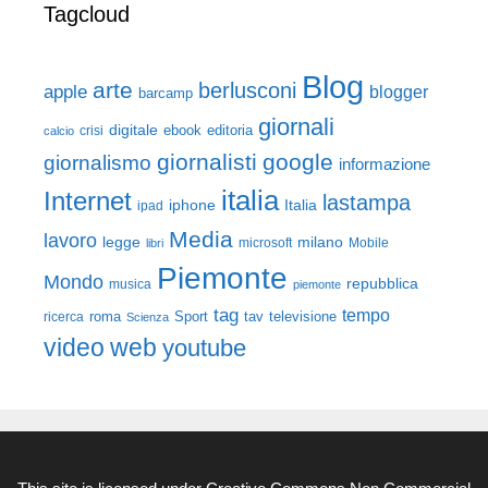
Tagcloud
Blog
arte
berlusconi
apple
blogger
barcamp
giornali
digitale
ebook
crisi
editoria
calcio
giornalisti
google
giornalismo
informazione
italia
Internet
lastampa
iphone
Italia
ipad
Media
lavoro
legge
milano
Mobile
libri
microsoft
Piemonte
Mondo
repubblica
musica
piemonte
tag
tempo
roma
Sport
tav
televisione
ricerca
Scienza
video
web
youtube