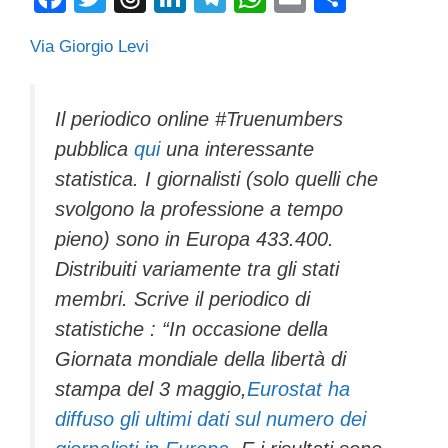
a
wi
hr
n
el
h
m
o
Via Giorgio Levi
c
tt
e
k
e
at
ail
n
e
er
a
e
gr
s
di
b
d
dI
a
A
vi
Il periodico online #Truenumbers
pubblica
qui
una interessante
o
s
n
m
p
di
statistica. I giornalisti (solo quelli che
o
p
svolgono la professione a tempo
k
pieno) sono in Europa 433.400.
Distribuiti variamente tra gli stati
membri. Scrive il periodico di
statistiche : “In occasione della
Giornata mondiale della libertà di
stampa del 3 maggio,
Eurostat ha
diffuso gli ultimi dati sul numero dei