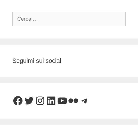
Ricerca
per:
Seguimi sui social
Facebook
Twitter
Instagram
LinkedIn
YouTube
Flickr
Telegram