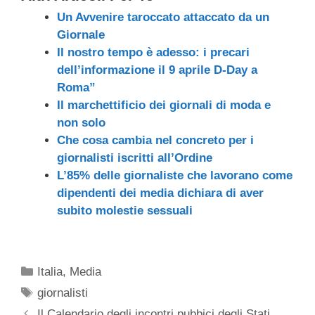
Un Avvenire taroccato attaccato da un
Giornale
Il nostro tempo è adesso: i precari
dell’informazione il 9 aprile D-Day a
Roma”
Il marchettificio dei giornali di moda e
non solo
Che cosa cambia nel concreto per i
giornalisti iscritti all’Ordine
L’85% delle giornaliste che lavorano come
dipendenti dei media dichiara di aver
subito molestie sessuali
Categorie
Italia
,
Media
Tag
giornalisti
Il Calendario degli incontri pubbici degli Stati