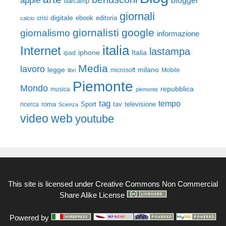
apple
barcamp
giornali
digitale
ebook
crisi
editoria
calcio
giornalisti
google
giornalismo
informazione
italia
Internet
lastampa
iphone
Italia
ipad
Media
lavoro
legge
milano
Mobile
libri
microsoft
Piemonte
Mondo
repubblica
musica
piemonte
tag
tempo
roma
Sport
tav
televisione
ricerca
Scienza
video
web
youtube
This site is licensed under
Creative Commons Non Commercial
Share Alike License
Powered by