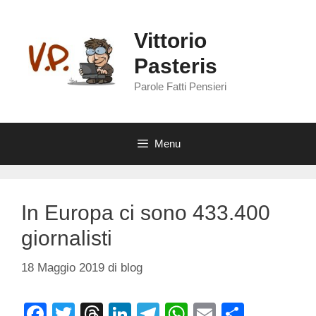
Vai
al
Vittorio
contenuto
Pasteris
Parole Fatti Pensieri
Menu
In Europa ci sono 433.400
giornalisti
18 Maggio 2019
di
blog
F
T
T
Li
T
W
E
C