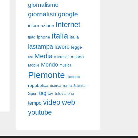
giornalismo
giornalisti
google
Internet
informazione
italia
iphone
Italia
ipad
lastampa
lavoro
legge
Media
milano
libri
microsoft
Mondo
Mobile
musica
Piemonte
piemonte
repubblica
roma
ricerca
Scienza
tag
Sport
tav
televisione
video
web
tempo
youtube