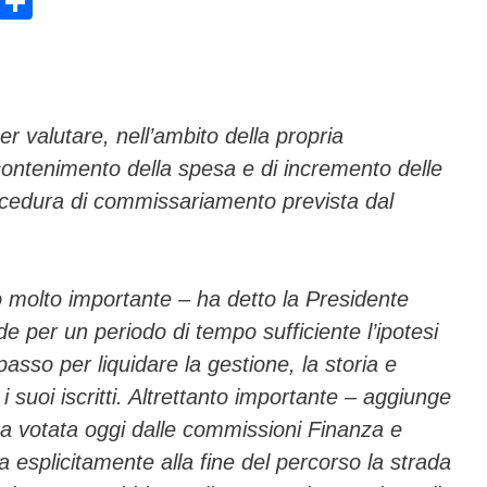
E
C
m
o
ail
n
di
vi
r valutare, nell’ambito della propria
ontenimento della spesa e di incremento delle
di
rocedura di commissariamento prevista dal
o molto importante – ha detto la Presidente
e per un periodo di tempo sufficiente l’ipotesi
sso per liquidare la gestione, la storia e
 i suoi iscritti. Altrettanto importante – aggiunge
ma votata oggi dalle commissioni Finanza e
 esplicitamente alla fine del percorso la strada