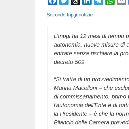
F
T
T
Li
T
W
a
wi
hr
n
el
h
Secondo Inpgi notizie
c
tt
e
k
e
at
e
er
a
e
gr
s
b
d
dI
a
A
L’Inpgi ha 12 mesi di tempo pe
autonomia, nuove misure di c
o
s
n
m
p
entrate senza rischiare la p
o
p
decreto 509.
k
“Si tratta di un provvediment
Marina Macelloni – che esclud
di commissariamento, primo pa
l’autonomia dell’Ente e di tutti
la Presidente – è che la nor
Bilancio della Camera preveda