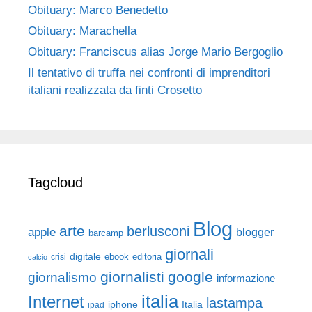
Obituary: Marco Benedetto
Obituary: Marachella
Obituary: Franciscus alias Jorge Mario Bergoglio
Il tentativo di truffa nei confronti di imprenditori
italiani realizzata da finti Crosetto
Tagcloud
Blog
arte
berlusconi
apple
blogger
barcamp
giornali
digitale
ebook
crisi
editoria
calcio
giornalisti
google
giornalismo
informazione
italia
Internet
lastampa
iphone
Italia
ipad