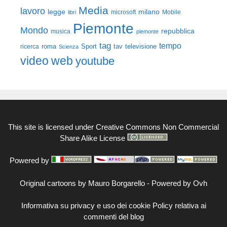
Media
lavoro
legge
milano
Mobile
libri
microsoft
Piemonte
Mondo
repubblica
musica
piemonte
tag
tempo
roma
Sport
tav
televisione
ricerca
Scienza
video
web
youtube
This site is licensed under
Creative Commons Non Commercial
Share Alike License
Powered by
Original cartoons by
Mauro Borgarello
-
Powered by Ovh
Informativa su privacy e uso dei cookie
Policy relativa ai
commenti del blog