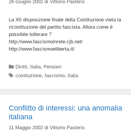
26 Giugno 2002
di
Vittorio Pasteris
La XII disposizione finale della Costituzione vieta la
ricostituzione del partito fascista. Allora come è
possibile tollerare ?
http://www.fascismoinrete.cjb.net/
http://www.fascismoeliberta.it/
Categorie
Diritti
,
Italia
,
Pensieri
Tag
costituzione
,
fascismo
,
Italia
Conflitto di interessi: una anomalia
italiana
11 Maggio 2002
di
Vittorio Pasteris