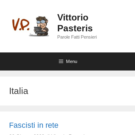
Vai
al
Vittorio
contenuto
Pasteris
Parole Fatti Pensieri
Menu
Italia
Fascisti in rete