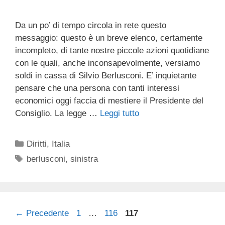
Da un po’ di tempo circola in rete questo
messaggio: questo è un breve elenco, certamente
incompleto, di tante nostre piccole azioni quotidiane
con le quali, anche inconsapevolmente, versiamo
soldi in cassa di Silvio Berlusconi. E’ inquietante
pensare che una persona con tanti interessi
economici oggi faccia di mestiere il Presidente del
Consiglio. La legge …
Leggi tutto
Categorie
Diritti
,
Italia
Tag
berlusconi
,
sinistra
Pagina
Pagina
Pagina
←
Precedente
1
…
116
117