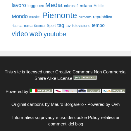
Media
lavoro
legge
milano
Mobile
libri
microsoft
Piemonte
Mondo
repubblica
musica
piemonte
tag
tempo
roma
Sport
tav
televisione
ricerca
Scienza
video
web
youtube
This site is licensed under
Creative Commons Non Commercial
Share Alike License
Powered by
Original cartoons by
Mauro Borgarello
-
Powered by Ovh
Informativa su privacy e uso dei cookie
Policy relativa ai
commenti del blog