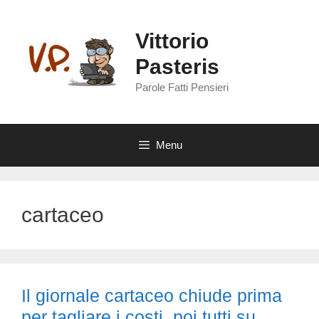
Vai
al
Vittorio
contenuto
Pasteris
Parole Fatti Pensieri
Menu
cartaceo
Il giornale cartaceo chiude prima
per tagliare i costi, poi tutti su