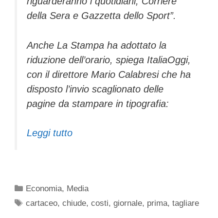
riguarderanno i quotidiani, Corriere
della Sera e Gazzetta dello Sport”.
Anche La Stampa ha adottato la
riduzione dell’orario, spiega ItaliaOggi,
con il direttore Mario Calabresi che ha
disposto l’invio scaglionato delle
pagine da stampare in tipografia:
Leggi tutto
Categorie
Economia
,
Media
Tag
cartaceo
,
chiude
,
costi
,
giornale
,
prima
,
tagliare