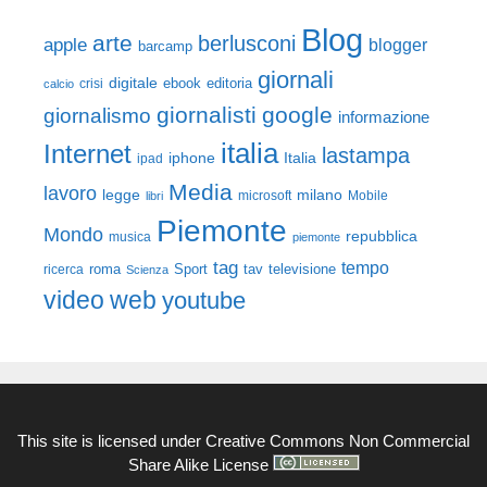
Blog
arte
berlusconi
apple
blogger
barcamp
giornali
digitale
ebook
crisi
editoria
calcio
giornalisti
google
giornalismo
informazione
italia
Internet
lastampa
iphone
Italia
ipad
Media
lavoro
legge
milano
Mobile
libri
microsoft
Piemonte
Mondo
repubblica
musica
piemonte
tag
tempo
roma
Sport
tav
televisione
ricerca
Scienza
video
web
youtube
This site is licensed under
Creative Commons Non Commercial
Share Alike License