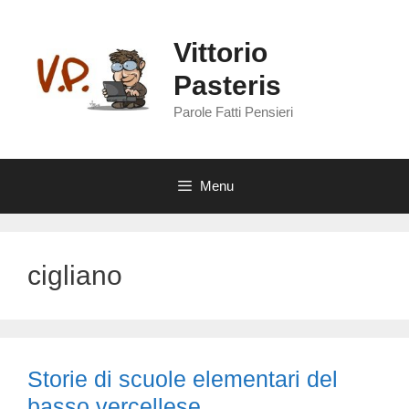
Vai
al
Vittorio
contenuto
Pasteris
Parole Fatti Pensieri
Menu
cigliano
Storie di scuole elementari del
basso vercellese