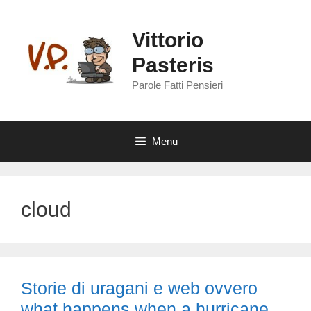
Vai
al
Vittorio
contenuto
Pasteris
Parole Fatti Pensieri
Menu
cloud
Storie di uragani e web ovvero
what happens when a hurricane