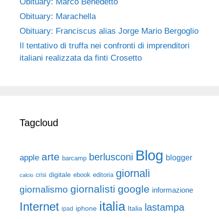
Obituary: Marco Benedetto
Obituary: Marachella
Obituary: Franciscus alias Jorge Mario Bergoglio
Il tentativo di truffa nei confronti di imprenditori
italiani realizzata da finti Crosetto
Tagcloud
Blog
arte
berlusconi
apple
blogger
barcamp
giornali
digitale
ebook
crisi
editoria
calcio
giornalisti
google
giornalismo
informazione
italia
Internet
lastampa
iphone
Italia
ipad