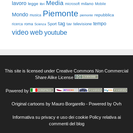
Media
lavoro
legge
milano
Mobile
libri
microsoft
Piemonte
Mondo
repubblica
musica
piemonte
tag
tempo
roma
Sport
tav
televisione
ricerca
Scienza
video
web
youtube
This site is licensed under
Creative Commons Non Commercial
Share Alike License
Powered by
Original cartoons by
Mauro Borgarello
-
Powered by Ovh
Informativa su privacy e uso dei cookie
Policy relativa ai
commenti del blog