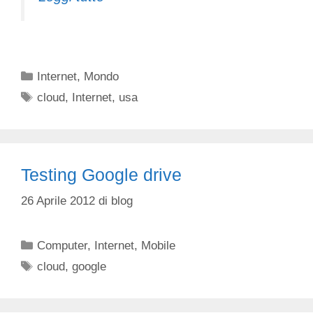
Categorie
Internet
,
Mondo
Tag
cloud
,
Internet
,
usa
Testing Google drive
26 Aprile 2012
di
blog
Categorie
Computer
,
Internet
,
Mobile
Tag
cloud
,
google