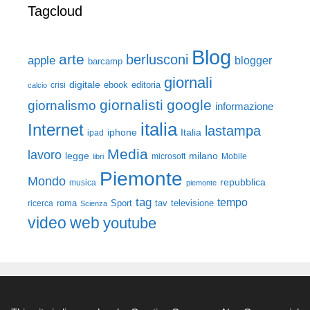
Tagcloud
Blog
arte
berlusconi
apple
blogger
barcamp
giornali
digitale
ebook
crisi
editoria
calcio
giornalisti
google
giornalismo
informazione
italia
Internet
lastampa
iphone
Italia
ipad
Media
lavoro
legge
milano
Mobile
libri
microsoft
Piemonte
Mondo
repubblica
musica
piemonte
tag
tempo
roma
Sport
tav
televisione
ricerca
Scienza
video
web
youtube