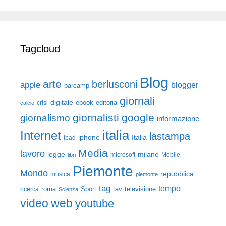
Tagcloud
Blog
arte
berlusconi
apple
blogger
barcamp
giornali
digitale
ebook
crisi
editoria
calcio
giornalisti
google
giornalismo
informazione
italia
Internet
lastampa
iphone
Italia
ipad
Media
lavoro
legge
milano
Mobile
libri
microsoft
Piemonte
Mondo
repubblica
musica
piemonte
tag
tempo
roma
Sport
tav
televisione
ricerca
Scienza
video
web
youtube