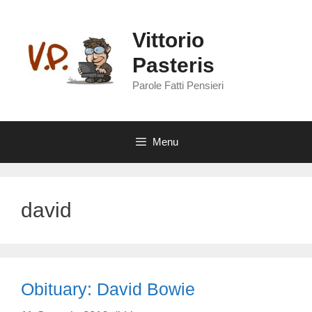
Vai
al
Vittorio
contenuto
Pasteris
Parole Fatti Pensieri
Menu
david
Obituary: David Bowie